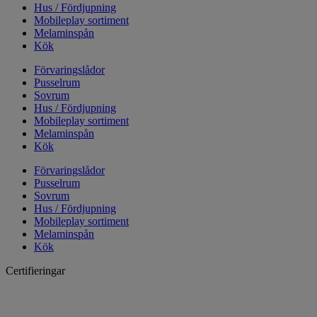
Hus / Fördjupning
Mobileplay sortiment
Melaminspån
Kök
Förvaringslådor
Pusselrum
Sovrum
Hus / Fördjupning
Mobileplay sortiment
Melaminspån
Kök
Förvaringslådor
Pusselrum
Sovrum
Hus / Fördjupning
Mobileplay sortiment
Melaminspån
Kök
Certifieringar