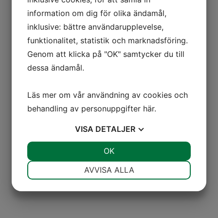
information om dig för olika ändamål,
inklusive: bättre användarupplevelse,
funktionalitet, statistik och marknadsföring.
Genom att klicka på "OK" samtycker du till
dessa ändamål.
Läs mer om vår användning av cookies och
behandling av personuppgifter
här
.
VISA
DETALJER
JA
NEJ
OK
JA
NEJ
NÖDVÄNDIG
INSTÄLLNINGAR
AVVISA ALLA
JA
NEJ
JA
NEJ
MARKNADSFÖRING
STATISTIK