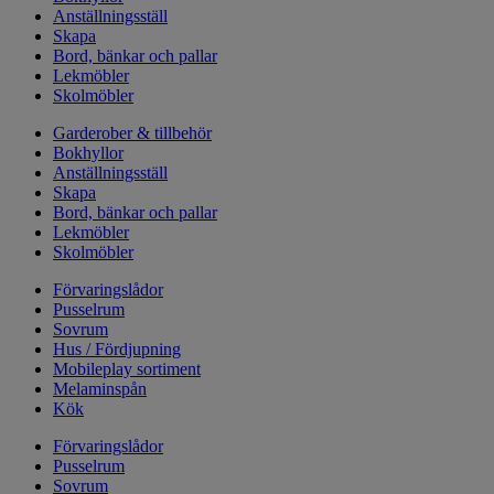
Anställningsställ
Skapa
Bord, bänkar och pallar
Lekmöbler
Skolmöbler
Garderober & tillbehör
Bokhyllor
Anställningsställ
Skapa
Bord, bänkar och pallar
Lekmöbler
Skolmöbler
Förvaringslådor
Pusselrum
Sovrum
Hus / Fördjupning
Mobileplay sortiment
Melaminspån
Kök
Förvaringslådor
Pusselrum
Sovrum