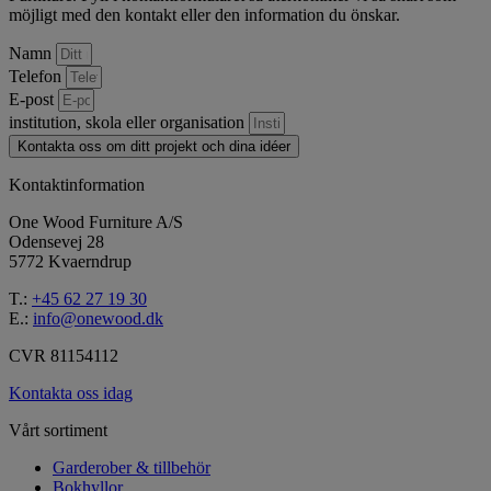
möjligt med den kontakt eller den information du önskar.
Namn
Telefon
E-post
institution, skola eller organisation
Kontakta oss om ditt projekt och dina idéer
Kontaktinformation
One Wood Furniture A/S
Odensevej 28
5772 Kvaerndrup
T.:
+45 62 27 19 30
E.:
info@onewood.dk
CVR 81154112
Kontakta oss idag
Vårt sortiment
Garderober & tillbehör
Bokhyllor