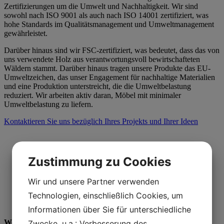
Zertifizierungen um die Umwelt und Nachhaltigkeit. Wir sind
sowohl nach ISO 9001 als auch nach ISO 14001 zertifiziert, was
hohe Standards im Qualitätsmanagement und Umweltmanagement
gewährleistet.
Darüber hinaus sind wir FSC-zertifiziert, was bedeutet, dass das von
uns verwendete Holz aus verantwortungsvoll bewirtschafteten
Wäldern stammt. Darüber hinaus tragen unsere Produkte das EU-
Umweltzeichen, das unser Engagement für nachhaltige Materialien
und eine Produktion unterstreicht, die die Umweltbelastung
reduziert. Wir arbeiten aktiv daran, Möbel mit minimaler
Umweltbelastung zu liefern.
Kontaktieren Sie uns bezüglich Ihres Projekts und Ihrer Ideen
Zustimmung zu Cookies
Wir und unsere Partner verwenden
Technologien, einschließlich Cookies, um
Informationen über Sie für unterschiedliche
Wenn Sie mehr wissen wollen...
Zwecke, u.a.: Verbesserung des