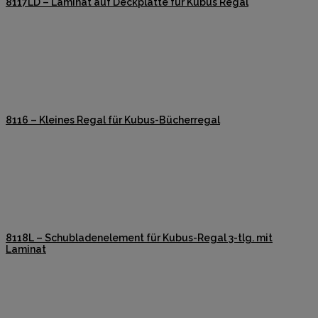
8117LD – Laminat auf Deckplatte für Kubus Regal
8116 – Kleines Regal für Kubus-Bücherregal
8118L – Schubladenelement für Kubus-Regal 3-tlg. mit
Laminat