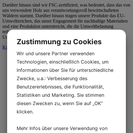
Darüber hinaus sind wir FSC-zertifiziert, was bedeutet, dass das von
uns verwendete Holz aus verantwortungsvoll bewirtschafteten
Wäldern stammt. Darüber hinaus tragen unsere Produkte das EU-
Umweltzeichen, das unser Engagement für nachhaltige Materialien
und eine Produktion unterstreicht, die die Umweltbelastung
reduziert. Wir arbeiten aktiv daran, Möbel mit minimaler
Umweltbelastung zu liefern.
Zustimmung zu Cookies
Kontaktieren Sie uns bezüglich Ihres Projekts und Ihrer Ideen
Wir und unsere Partner verwenden
Technologien, einschließlich Cookies, um
Informationen über Sie für unterschiedliche
Zwecke, u.a.: Verbesserung des
Benutzererlebnisses, die Funktionalität,
Statistiken und Marketing. Sie stimmen
diesen Zwecken zu, wenn Sie auf „OK“
klicken.
Mehr Infos über unsere Verwendung von