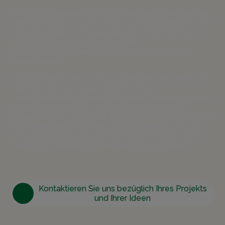
One Wood kümmert sich durch unsere umfangreichen
Zertifizierungen um die Umwelt und Nachhaltigkeit. Wir
sind sowohl nach ISO 9001 als auch nach ISO 14001
zertifiziert, was hohe Standards im
Qualitätsmanagement und Umweltmanagement
gewährleistet.
Darüber hinaus sind wir FSC-zertifiziert, was bedeutet,
dass das von uns verwendete Holz aus
verantwortungsvoll bewirtschafteten Wäldern stammt.
Darüber hinaus tragen unsere Produkte das EU-
Umweltzeichen, das unser Engagement für nachhaltige
Materialien und eine Produktion unterstreicht, die die
Umweltbelastung reduziert. Wir arbeiten aktiv daran,
Möbel mit minimaler Umweltbelastung zu liefern.
Kontaktieren Sie uns bezüglich Ihres Projekts
und Ihrer Ideen