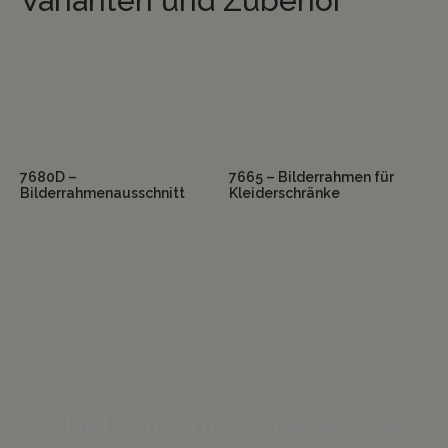
Varianten und Zubehör
7680D –
7665 – Bilderrahmen für
Bilderrahmenausschnitt
Kleiderschränke
UMWELTFREUNDLICHE MÖBEL IM INNENRAUM
Möbel mit gutem Gewissen