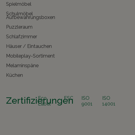
Spielmöbel
Schulmöbel
Aufbewahrungsboxen
Puzzleraum
Schlafzimmer
Häuser / Eintauchen
Mobileplay-Sortiment
Melaminspäne
Küchen
Zertifizierungen
Eco
FSC
ISO
ISO
Label
9001
14001