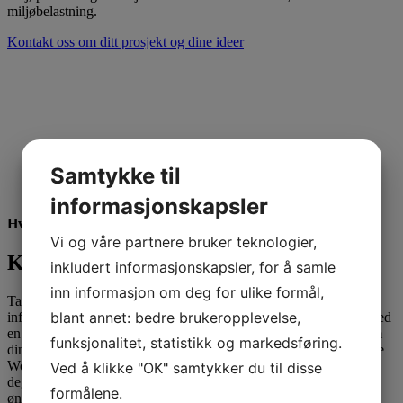
miljøbelastning.
Kontakt oss om ditt prosjekt og dine ideer
Samtykke til
informasjonskapsler
Hvis du vil vite mer...
Vi og våre partnere bruker teknologier,
Kontakt One Wood Furniture
inkludert informasjonskapsler, for å samle
inn informasjon om deg for ulike formål,
Ta kontakt med One Wood Furniture dersom du trenger mer
blant annet: bedre brukeropplevelse,
informasjon og materiell - eller om du ønsker personlig kontakt med
en av våre konsulenter og rådgivere, som kan fortelle mye mer om
funksjonalitet, statistikk og markedsføring.
dine mange muligheter med møbler til institusjonen/skolen fra One
Wood Furniture. Fyll ut kontaktskjemaet så kommer vi tilbake til
Ved å klikke "OK" samtykker du til disse
deg så snart som mulig med kontakten eller informasjonen du
formålene.
ønsker.