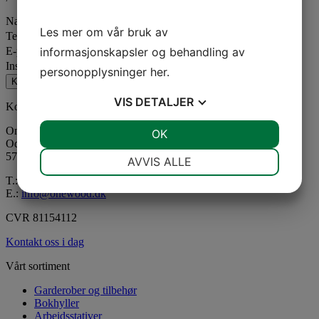
Navn
Les mer om vår bruk av
Telefon
informasjonskapsler og behandling av
E-post
Institusjon, skole eller organisasjon
personopplysninger
her
.
Kontakt oss om ditt prosjekt og dine ideer
VIS
DETALJER
Kontaktinformasjon
One Wood Furniture A/S
JA
NEI
OK
JA
NEI
Odensevej 28
NØDVENDIG
PREFERANSER
5772 Kværndrup
AVVIS ALLE
T.:
+45 62 27 19 30
JA
NEI
JA
NEI
E.:
info@onewood.dk
MARKEDSFØRING
STATISTIKK
CVR 81154112
Kontakt oss i dag
Vårt sortiment
Garderober og tilbehør
Bokhyller
Arbeidsstativer