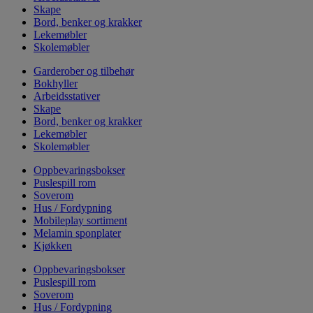
Skape
Bord, benker og krakker
Lekemøbler
Skolemøbler
Garderober og tilbehør
Bokhyller
Arbeidsstativer
Skape
Bord, benker og krakker
Lekemøbler
Skolemøbler
Oppbevaringsbokser
Puslespill rom
Soverom
Hus / Fordypning
Mobileplay sortiment
Melamin sponplater
Kjøkken
Oppbevaringsbokser
Puslespill rom
Soverom
Hus / Fordypning