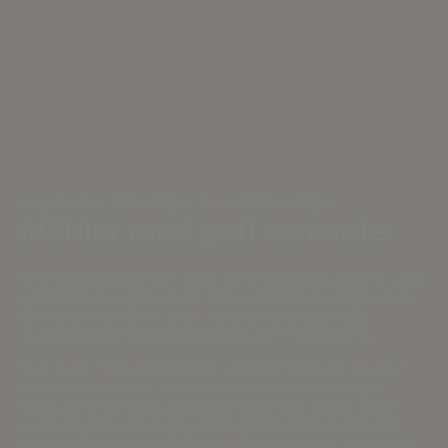
MILJÖVÄNLIGA MÖBLER I INREDNINGEN
Möbler med gott samvete
One Wood värnar om miljö och hållbarhet genom våra
omfattande certifieringar. Vi är certifierade enligt både
ISO 9001 och ISO 14001, vilket säkerställer hög
standard inom kvalitetsledning och miljöledning.
Vi är även FSC-certifierade, vilket innebär att virket vi
använder kommer från ansvarsfullt skötta skogar.
Dessutom bär våra produkter EU:s Eco Label, vilket
understryker vårt engagemang för hållbara material
och produktion som minskar miljöpåverkan. Vi arbetar