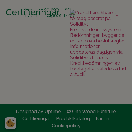
Certifieringar
Eco
FSC
ISO
ISO
Label
9001
14001
Designad av Uptime
© One Wood Furniture
Certifieringar
Produktkatalog
Färger
Cookiepolicy