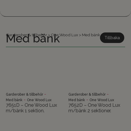
Med bänk
Garderober & tillbehör
>
One Wood Lux
>
Med bänk
Tillbaka
-
-
Garderober & tillbehör
Garderober & tillbehör
-
-
Med bänk
One Wood Lux
Med bänk
One Wood Lux
7651D – One Wood Lux
7652D – One Wood Lux
m/bänk 1 sektion.
m/bänk 2 sektioner.