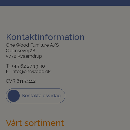
Kontaktinformation
One Wood Furniture A/S
Odensevej 28
5772 Kvaerndrup
T.:
+45 62 27 19 30
E.:
info@onewood.dk
CVR 81154112
Kontakta oss idag
Vårt sortiment