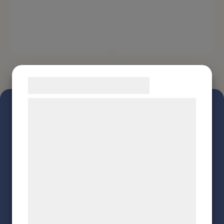
Samtykke til cookies
Vi og vores samarbejdspartnere bruger
teknologier, herunder cookies, til at
indsamle oplysninger om dig til forskellige
formål, herunder: Tilpasning af annoncering,
bedre brugeroplevelse, funktionalitet,
statistik og marketing. Disse oplysninger
kan blive delt med annoncerings- og
analysepartnere, som kan kombinere dem
med data, du tidligere har givet dem eller