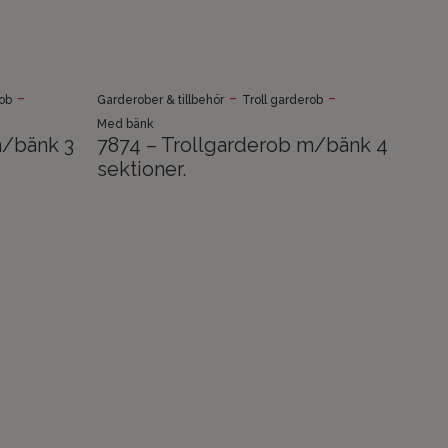
-
-
-
rob
Garderober & tillbehör
Troll garderob
Med bänk
m/bänk 3
7874 – Trollgarderob m/bänk 4
sektioner.