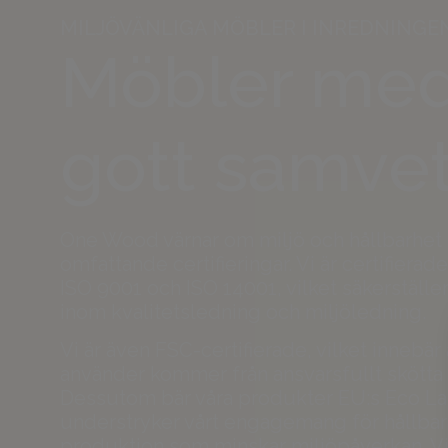
MILJÖVÄNLIGA MÖBLER I INREDNINGE
Möbler me
gott samve
One Wood värnar om miljö och hållbarhet
omfattande certifieringar. Vi är certifierad
ISO 9001 och ISO 14001, vilket säkerställe
inom kvalitetsledning och miljöledning.
Vi är även FSC-certifierade, vilket innebär a
använder kommer från ansvarsfullt skötta 
Dessutom bär våra produkter EU:s Eco Lab
understryker vårt engagemang för hållbar
produktion som minskar miljöpåverkan. Vi 