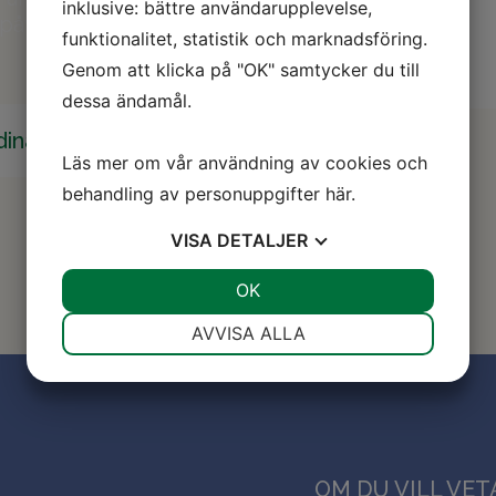
inklusive: bättre användarupplevelse,
öpåverkan.
funktionalitet, statistik och marknadsföring.
Genom att klicka på "OK" samtycker du till
dessa ändamål.
dina idéer
Läs mer om vår användning av cookies och
behandling av personuppgifter
här
.
VISA
DETALJER
JA
NEJ
OK
JA
NEJ
NÖDVÄNDIG
INSTÄLLNINGAR
AVVISA ALLA
JA
NEJ
JA
NEJ
MARKNADSFÖRING
STATISTIK
OM DU VILL VETA