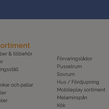
sortiment
er & tillbehör
Förvaringslådor
or
Pusselrum
ingsställ
Sovrum
Hus / Fördjupning
nkar och pallar
Mobileplay sortiment
ler
Melaminspån
ler
Kök