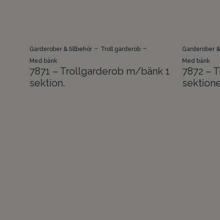
-
-
Garderober & tillbehör
Troll garderob
Garderober & 
Med bänk
Med bänk
7871 – Trollgarderob m/bänk 1
7872 – 
sektion.
sektione