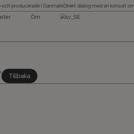
e och producerade i Danmark
Direkt dialog med en konsult om
eter
Öm
k
Tillbaka