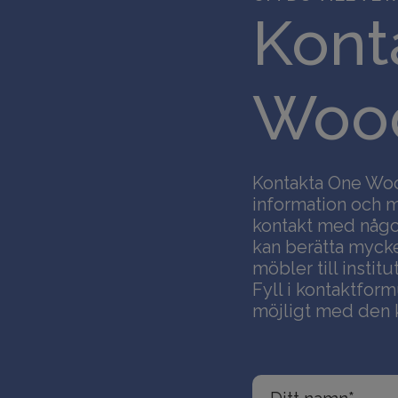
Kont
Wood
Kontakta One Wo
information och ma
kontakt med någo
kan berätta myck
möbler till insti
Fyll i kontaktfor
möjligt med den k