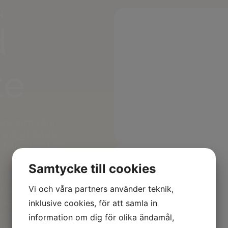
N
d
te
 genom våra
e enligt både
r hög standard
Samtycke till cookies
tt virket vi
Vi och våra partners använder teknik,
skogar.
el, vilket
inklusive cookies, för att samla in
a material och
information om dig för olika ändamål,
arbetar aktivt