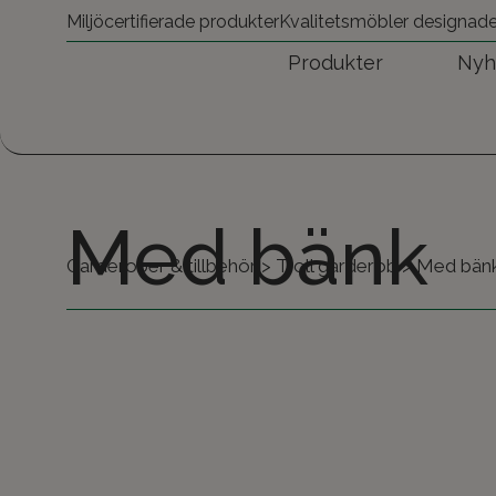
Miljöcertifierade produkter
Kvalitetsmöbler designad
Produkter
Nyh
Med bänk
Garderober & tillbehör
>
Troll garderob
>
Med bän