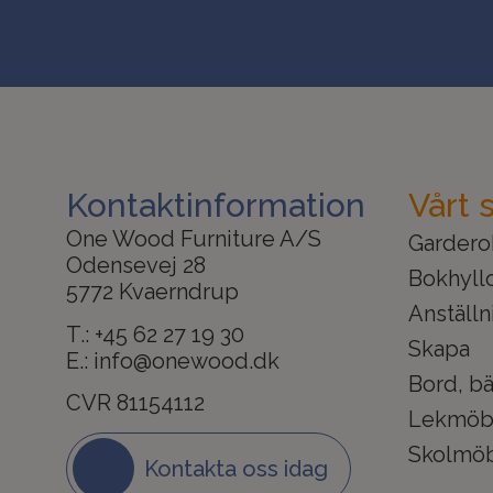
Kontaktinformation
Vårt 
One Wood Furniture A/S
Garderob
Odensevej 28
Bokhyll
5772 Kvaerndrup
Anställn
T.:
+45 62 27 19 30
Skapa
E.:
info@onewood.dk
Bord, bä
CVR 81154112
Lekmöb
Skolmöb
Kontakta oss idag