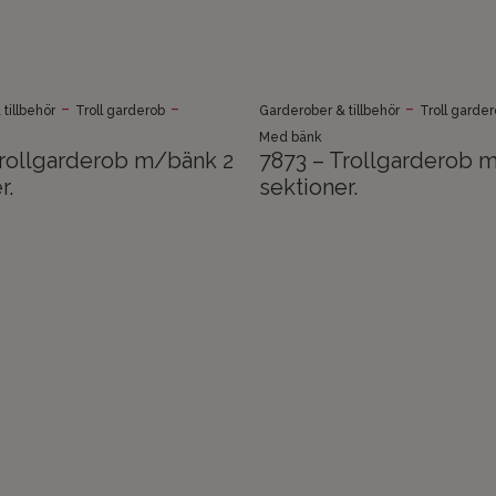
-
-
-
tillbehör
Troll garderob
Garderober & tillbehör
Troll garde
Med bänk
Trollgarderob m/bänk 2
7873 – Trollgarderob 
r.
sektioner.