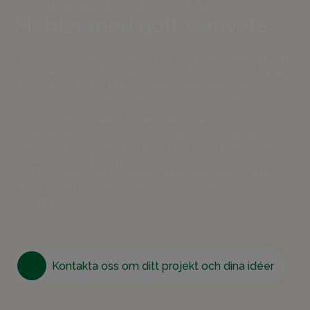
MILJÖVÄNLIGA MÖBLER I INREDNINGEN
Möbler med gott samvete
One Wood värnar om miljö och hållbarhet genom våra
omfattande certifieringar. Vi är certifierade enligt både
ISO 9001 och ISO 14001, vilket säkerställer hög
standard inom kvalitetsledning och miljöledning.
Vi är även FSC-certifierade, vilket innebär att virket vi
använder kommer från ansvarsfullt skötta skogar.
Dessutom bär våra produkter EU:s Eco Label, vilket
understryker vårt engagemang för hållbara material
och produktion som minskar miljöpåverkan. Vi arbetar
aktivt för att leverera möbler med minimal
miljöpåverkan.
Kontakta oss om ditt projekt och dina idéer