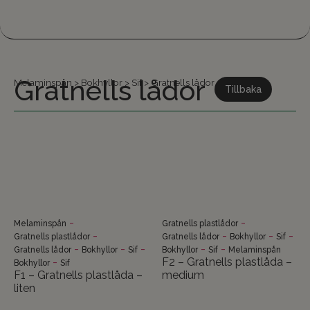
Gratnells lådor
Melaminspån
>
Bokhyllor
>
Sif
>
Gratnells lådor
Tillbaka
-
-
Melaminspån
Gratnells plastlådor
-
-
-
-
Gratnells plastlådor
Gratnells lådor
Bokhyllor
Sif
-
-
-
-
-
Gratnells lådor
Bokhyllor
Sif
Bokhyllor
Sif
Melaminspån
-
F2 – Gratnells plastlåda –
Bokhyllor
Sif
F1 – Gratnells plastlåda –
medium
liten