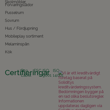
Skolmöbler
Förvaringslådor
Pusselrum
Sovrum
Hus / Fördjupning
Mobileplay sortiment
Melaminspån
Kök
Certifieringar
Eco
FSC
ISO
ISO
Label
9001
14001