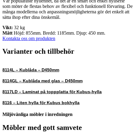
Vår populäraste hyllenhet, då det är en smart och enkel hyllserie
som möter de flestas behov av flexibel och funktionell förvaring. De
många modellerna och anpassningsmöjligheterna gör det enkelt att
sätta ihop efter dina önskemål.
Vikt:
32 kg
Mått
Höjd: 855mm. Bredd: 1185mm. Djup: 450 mm.
Kontakta oss om produkten
Varianter och tillbehör
8114L – Kublåda – D450mm
8114GL – Kublåda med glas – D450mm
8117LD – Laminat på toppplatta för Kubus-hylla
8116 – Liten hylla för Kubus bokhylla
Miljövänliga möbler i inredningen
Möbler med gott samvete