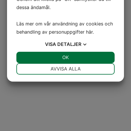
dessa ändamål.
Läs mer om vår användning av cookies och
behandling av personuppgifter
här
.
VISA
DETALJER
JA
NEJ
OK
JA
NEJ
NÖDVÄNDIG
INSTÄLLNINGAR
AVVISA ALLA
JA
NEJ
JA
NEJ
MARKNADSFÖRING
STATISTIK