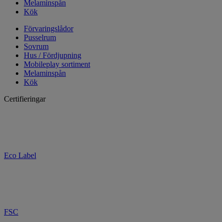
Melaminspån
Kök
Förvaringslådor
Pusselrum
Sovrum
Hus / Fördjupning
Mobileplay sortiment
Melaminspån
Kök
Certifieringar
Eco Label
FSC