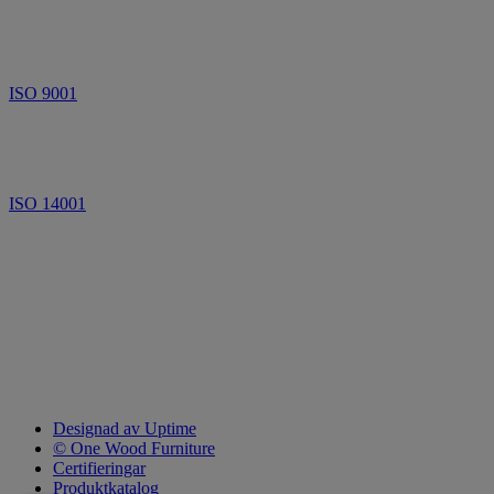
ISO 9001
ISO 14001
Designad av Uptime
© One Wood Furniture
Certifieringar
Produktkatalog