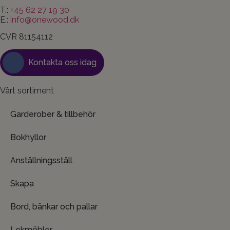
T.:
+45 62 27 19 30
E.:
info@onewood.dk
CVR 81154112
Kontakta oss idag
Vårt sortiment
Garderober & tillbehör
Bokhyllor
Anställningsställ
Skapa
Bord, bänkar och pallar
Lekmöbler