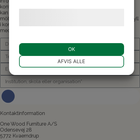
information och material - eller om du vill ha personlig
kontakt med någon av våra konsulter och rådgivare, som
kan berätta mycket mer om dina många alternativ med
Læs mere om vores brug af cookies og
möbler till institutionen/skolan från One Wood Furniture. Fyll
behandling af persondata
her
.
i kontaktformuläret så återkommer vi så snart som möjligt
med den kontakt eller den information du önskar.
OK
NØDVENDIGE
PRÆFERENCER
AFVIS ALLE
MARKETING
STATISTIK
Kontakta oss om ditt projekt och dina
idéer
Kontaktinformation
One Wood Furniture A/S
Odensevej 28
5772 Kvaerndrup