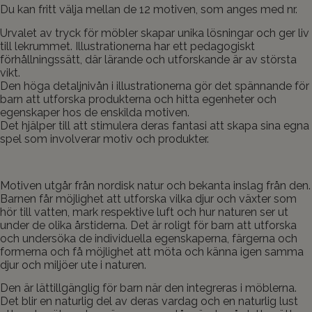
Du kan fritt välja mellan de 12 motiven, som anges med nr.
Urvalet av tryck för möbler skapar unika lösningar och ger liv
till lekrummet. Illustrationerna har ett pedagogiskt
förhållningssätt, där lärande och utforskande är av största
vikt.
Den höga detaljnivån i illustrationerna gör det spännande för
barn att utforska produkterna och hitta egenheter och
egenskaper hos de enskilda motiven.
Det hjälper till att stimulera deras fantasi att skapa sina egna
spel som involverar motiv och produkter.
Motiven utgår från nordisk natur och bekanta inslag från den.
Barnen får möjlighet att utforska vilka djur och växter som
hör till vatten, mark respektive luft och hur naturen ser ut
under de olika årstiderna. Det är roligt för barn att utforska
och undersöka de individuella egenskaperna, färgerna och
formerna och få möjlighet att möta och känna igen samma
djur och miljöer ute i naturen.
Den är lättillgänglig för barn när den integreras i möblerna.
Det blir en naturlig del av deras vardag och en naturlig lust