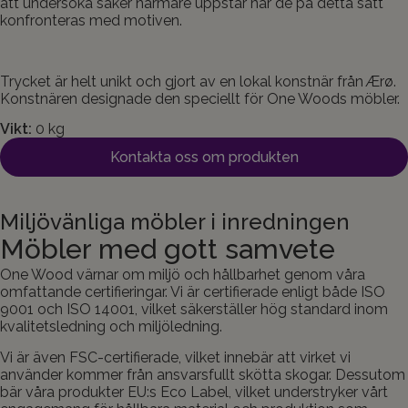
att undersöka saker närmare uppstår när de på detta sätt
konfronteras med motiven.
Trycket är helt unikt och gjort av en lokal konstnär från Ærø.
Konstnären designade den speciellt för One Woods möbler.
Vikt:
0 kg
Kontakta oss om produkten
Miljövänliga möbler i inredningen
Möbler med gott samvete
One Wood värnar om miljö och hållbarhet genom våra
omfattande certifieringar. Vi är certifierade enligt både ISO
9001 och ISO 14001, vilket säkerställer hög standard inom
kvalitetsledning och miljöledning.
Vi är även FSC-certifierade, vilket innebär att virket vi
använder kommer från ansvarsfullt skötta skogar. Dessutom
bär våra produkter EU:s Eco Label, vilket understryker vårt