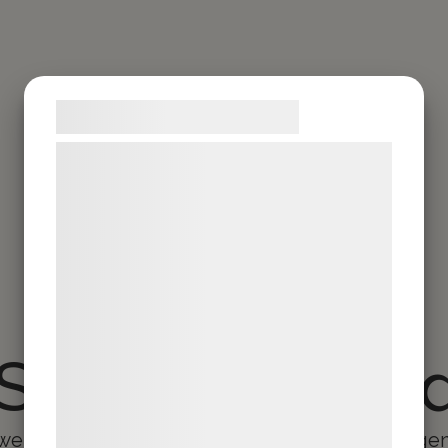
Samtykke til cookies
Vi og vores samarbejdspartnere bruger
teknologier, herunder cookies, til at
indsamle oplysninger om dig til forskellige
formål, herunder: Tilpasning af annoncering,
bedre brugeroplevelse, funktionalitet,
statistik og marketing. Disse oplysninger
kan blive delt med annoncerings- og
analysepartnere, som kan kombinere dem
 Sie One Wood
med data, du tidligere har givet dem eller
de har indsamlet gennem din brug af deres
tjenester. Ved at klikke på 'OK' giver du
weitere Informationen und Materialien benötigen