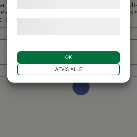
 Ihnen viel mehr über Ihre vielfältigen Möglich
samtykke til disse formål.
Sie das Kontaktformular aus und wir werden uns
i Ihnen melden.
Læs mere om vores brug af cookies og
behandling af persondata
her
.
OK
NØDVENDIGE
PRÆFERENCER
AFVIS ALLE
Kontaktieren Si
MARKETING
STATISTIK