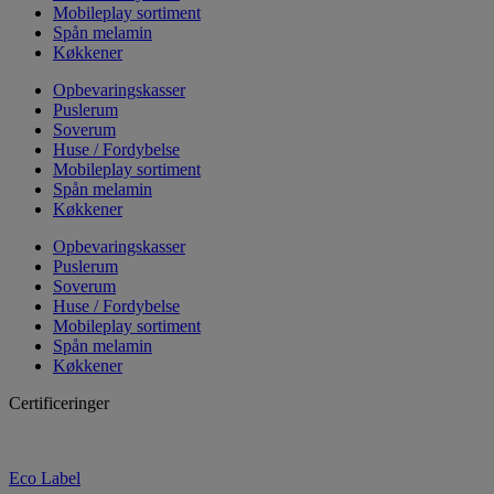
Mobileplay sortiment
Spån melamin
Køkkener
Opbevaringskasser
Puslerum
Soverum
Huse / Fordybelse
Mobileplay sortiment
Spån melamin
Køkkener
Opbevaringskasser
Puslerum
Soverum
Huse / Fordybelse
Mobileplay sortiment
Spån melamin
Køkkener
Certificeringer
Eco Label