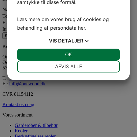
samtykke til disse formål.
Navn
Telefon
Læs mere om vores brug af cookies og
E-mail
behandling af persondata
her
.
Institution, Skole eller Organisation
Kontakt os om jeres projekt og idéer
VIS
DETALJER
Kontaktinformation
JA
NEJ
OK
JA
NEJ
One Wood Furniture A/S
Odensevej 28
NØDVENDIGE
PRÆFERENCER
AFVIS ALLE
5772 Kværndrup
JA
NEJ
JA
NEJ
T.:
+45 62 27 19 30
E.:
info@onewood.dk
MARKETING
STATISTIK
CVR 81154112
Kontakt os i dag
Vores sortiment
Garderober & tilbehør
Reoler
Beskæftigelses reoler