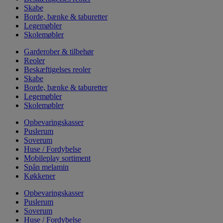
Skabe
Borde, bænke & taburetter
Legemøbler
Skolemøbler
Garderober & tilbehør
Reoler
Beskæftigelses reoler
Skabe
Borde, bænke & taburetter
Legemøbler
Skolemøbler
Opbevaringskasser
Puslerum
Soverum
Huse / Fordybelse
Mobileplay sortiment
Spån melamin
Køkkener
Opbevaringskasser
Puslerum
Soverum
Huse / Fordybelse