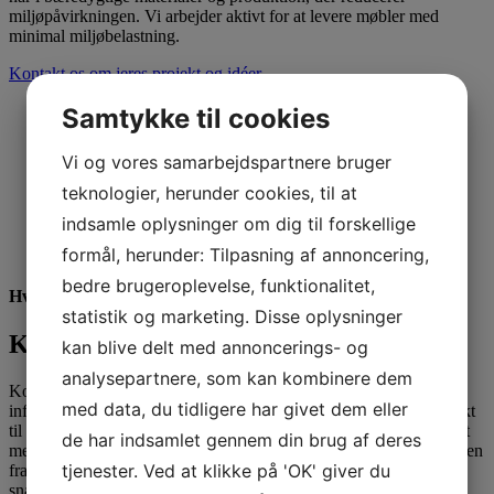
miljøpåvirkningen. Vi arbejder aktivt for at levere møbler med
minimal miljøbelastning.
Kontakt os om jeres projekt og idéer
Samtykke til cookies
Vi og vores samarbejdspartnere bruger
teknologier, herunder cookies, til at
indsamle oplysninger om dig til forskellige
formål, herunder: Tilpasning af annoncering,
bedre brugeroplevelse, funktionalitet,
Hvis du vil vide mere...
statistik og marketing. Disse oplysninger
Kontakt One Wood Furniture
kan blive delt med annoncerings- og
analysepartnere, som kan kombinere dem
Kontakt One Wood Furniture, hvis du har brug for flere
med data, du tidligere har givet dem eller
informationer og materialer – eller hvis du ønsker personlig kontakt
til en af vores konsulenter og rådgivere, der kan fortælle dig meget
de har indsamlet gennem din brug af deres
mere om jeres mange muligheder med møbler til institutionen/skolen
tjenester. Ved at klikke på 'OK' giver du
fra One Wood Furniture. Udfyld kontakformularen og vi vender
snarest tilbage med den kontakt eller de informationer, du ønsker.