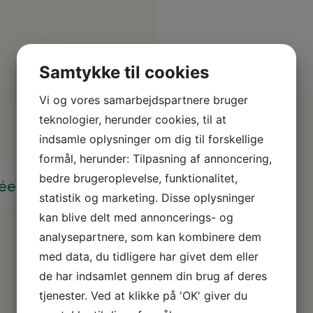
der, at det træ
e skove.
co Label,
r i
Samtykke til cookies
er reducerer
t levere
Vi og vores samarbejdspartnere bruger
teknologier, herunder cookies, til at
indsamle oplysninger om dig til forskellige
formål, herunder: Tilpasning af annoncering,
bedre brugeroplevelse, funktionalitet,
déer
statistik og marketing. Disse oplysninger
kan blive delt med annoncerings- og
analysepartnere, som kan kombinere dem
med data, du tidligere har givet dem eller
de har indsamlet gennem din brug af deres
tjenester. Ved at klikke på 'OK' giver du