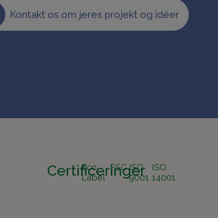
Kontakt os om jeres projekt og idéer
Certificeringer
Eco
FSC
ISO
ISO
Label
9001
14001