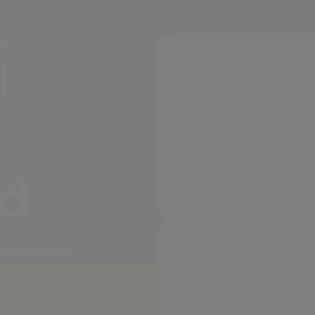
EN
d
ed
hed gennem
ificeret efter
r høje
iljøledelse.