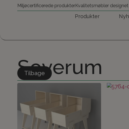
Miljøcertificerede produkter
Kvalitetsmøbler designet
Produkter
Nyh
Soverum
Tilbage