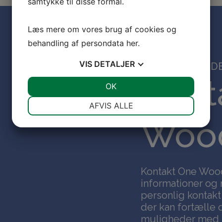
samtykke til disse formål.
Læs mere om vores brug af cookies og
behandling af persondata
her
.
VIS
DETALJER
HVIS DU VIL VIDE
Kont
JA
NEJ
OK
JA
NEJ
NØDVENDIGE
PRÆFERENCER
AFVIS ALLE
Wood
JA
NEJ
JA
NEJ
MARKETING
STATISTIK
Kontakt One Wood 
informationer og 
personlig kontakt
der kan fortælle
muligheder med mø