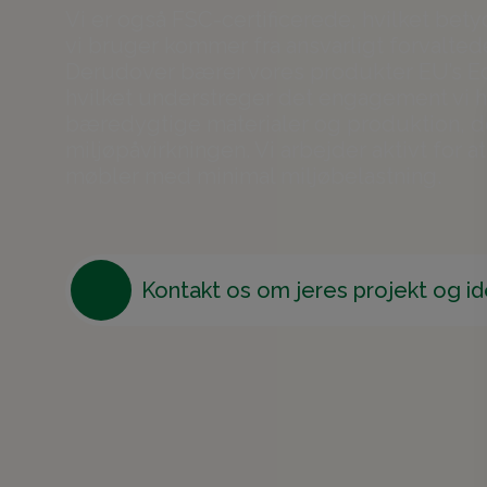
Vi er også FSC-certificerede, hvilket bety
vi bruger kommer fra ansvarligt forvalted
Derudover bærer vores produkter EU’s E
hvilket understreger det engagement vi ha
bæredygtige materialer og produktion, d
miljøpåvirkningen. Vi arbejder aktivt for a
møbler med minimal miljøbelastning.
Kontakt os om jeres projekt og i