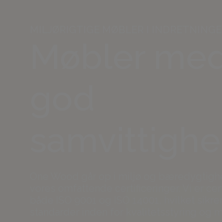
MILJØRIGTIGE MØBLER I INDRETNING
Møbler me
god
samvittigh
One Wood går op i miljø og bæredygtig
vores omfattende certificeringer. Vi er cert
både ISO 9001 og ISO 14001, hvilket sikre
standarder inden for kvalitetsstyring og m