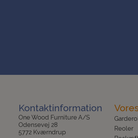
Kontaktinformation
Vores
One Wood Furniture A/S
Gardero
Odensevej 28
Reoler
5772 Kværndrup