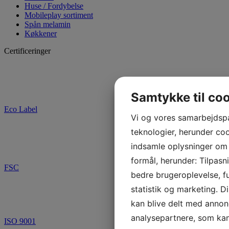
Huse / Fordybelse
Mobileplay sortiment
Spån melamin
Køkkener
Certificeringer
Samtykke til co
Eco Label
Vi og vores samarbejdsp
teknologier, herunder cook
indsamle oplysninger om d
formål, herunder: Tilpasn
FSC
bedre brugeroplevelse, fu
statistik og marketing. D
kan blive delt med annon
analysepartnere, som k
ISO 9001