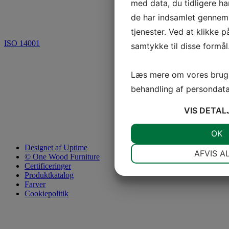
med data, du tidligere ha
de har indsamlet gennem 
tjenester. Ved at klikke p
ISO 14001
samtykke til disse formål
Læs mere om vores brug 
behandling af persondat
VIS
DETAL
JA
NEJ
OK
Designet af Uptime
NØDVENDIGE
AFVIS A
© One Wood Furniture
Certificeringer
JA
NEJ
Produktkatalog
Farver
MARKETING
Cookiepolitik