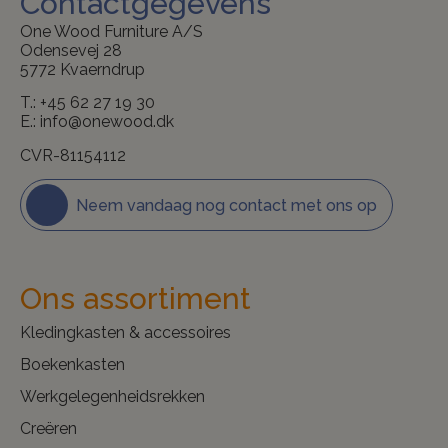
Contactgegevens
One Wood Furniture A/S
Odensevej 28
5772 Kvaerndrup
T.:
+45 62 27 19 30
E.:
info@onewood.dk
CVR-81154112
Neem vandaag nog contact met ons op
Ons assortiment
Kledingkasten & accessoires
Boekenkasten
Werkgelegenheidsrekken
Creëren