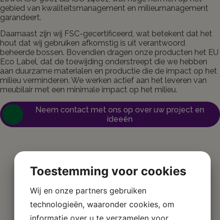
gebied van kwaliteitsmanagement en milieumanagement
garandeert.
Daarnaast zijn wij FSC-gecertificeerd, wat betekent dat het
hout dat wij gebruiken afkomstig is uit verantwoord
beheerde bossen. Bovendien dragen onze producten het EU
Eco Label, dat de toewijding onderstreept die we hebben
aan duurzame materialen en productie die de impact op het
milieu verminderen. We werken actief aan het leveren van
meubilair met een minimale impact op het milieu.
Neem contact met ons op over uw project en
ideeën
Toestemming voor cookies
Wij en onze partners gebruiken
technologieën, waaronder cookies, om
informatie over u te verzamelen voor