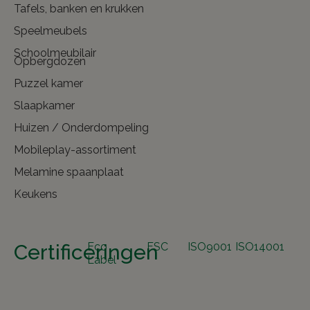
Tafels, banken en krukken
Speelmeubels
Schoolmeubilair
Opbergdozen
Puzzel kamer
Slaapkamer
Huizen / Onderdompeling
Mobileplay-assortiment
Melamine spaanplaat
Keukens
Certificeringen
Eco
FSC
ISO9001
ISO14001
Label