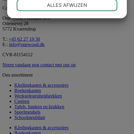
NOODZAKELIJK
VOORKEUREN
ALLES AFWIJZEN
Contactgegevens
JA
NEE
JA
NEE
One Wood Furniture A/S
Odensevej 28
MARKETING
STATISTIEKEN
5772 Kvaerndrup
T.:
+45 62 27 19 30
E.:
info@onewood.dk
CVR-81154112
Neem vandaag nog contact met ons op
Ons assortiment
Kledingkasten & accessoires
Boekenkasten
Werkgelegenheidsrekken
Creëren
Tafels, banken en krukken
Speelmeubels
Schoolmeubilair
Kledingkasten & accessoires
Boekenkasten