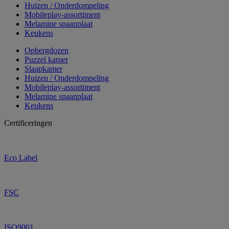
Huizen / Onderdompeling
Mobileplay-assortiment
Melamine spaanplaat
Keukens
Opbergdozen
Puzzel kamer
Slaapkamer
Huizen / Onderdompeling
Mobileplay-assortiment
Melamine spaanplaat
Keukens
Certificeringen
Eco Label
FSC
ISO9001