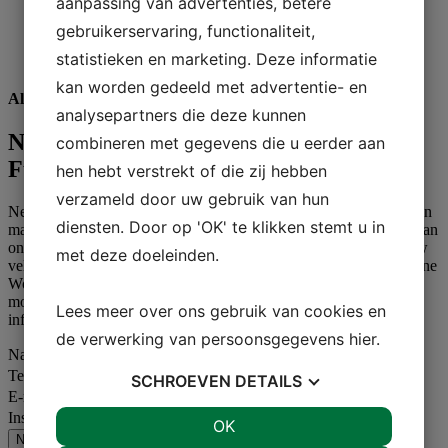
aanpassing van advertenties, betere
gebruikerservaring, functionaliteit,
statistieken en marketing. Deze informatie
kan worden gedeeld met advertentie- en
Als je meer wilt weten...
analysepartners die deze kunnen
Neem contact op met One Wood
combineren met gegevens die u eerder aan
Furniture
hen hebt verstrekt of die zij hebben
verzameld door uw gebruik van hun
Neem contact op met One Wood Furniture als u meer informatie en
diensten. Door op 'OK' te klikken stemt u in
materialen nodig heeft - of als u persoonlijk contact wilt met een van
onze adviseurs en adviseurs, die u veel meer kan vertellen over uw
met deze doeleinden.
vele mogelijkheden met meubilair voor de instelling/school van One
Wood Furniture. Vul het contactformulier in en wij nemen zo snel
mogelijk contact met u op met de contactpersoon of de gewenste
Lees meer over ons gebruik van cookies en
informatie.
de verwerking van persoonsgegevens
hier
.
Naam
Telefoon
SCHROEVEN
DETAILS
E-mail
Instelling, school of organisatie
JA
NEE
OK
JA
NEE
Neem contact met ons op over uw project en ideeën