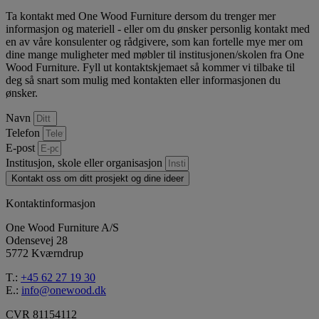
Ta kontakt med One Wood Furniture dersom du trenger mer
informasjon og materiell - eller om du ønsker personlig kontakt med
en av våre konsulenter og rådgivere, som kan fortelle mye mer om
dine mange muligheter med møbler til institusjonen/skolen fra One
Wood Furniture. Fyll ut kontaktskjemaet så kommer vi tilbake til
deg så snart som mulig med kontakten eller informasjonen du
ønsker.
Navn
Telefon
E-post
Institusjon, skole eller organisasjon
Kontakt oss om ditt prosjekt og dine ideer
Kontaktinformasjon
One Wood Furniture A/S
Odensevej 28
5772 Kværndrup
T.:
+45 62 27 19 30
E.:
info@onewood.dk
CVR 81154112