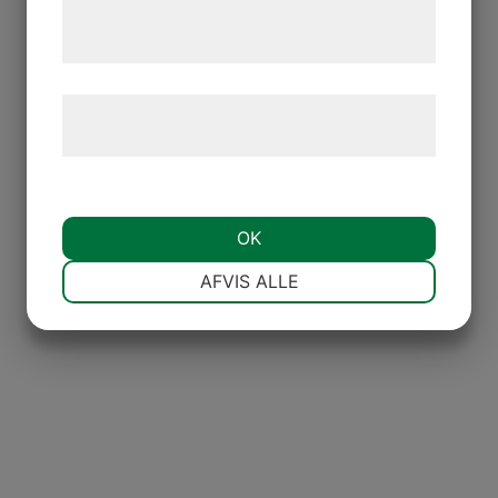
tjenester. Ved at klikke på 'OK' giver du
samtykke til disse formål.
Læs mere om vores brug af cookies og
behandling af persondata
her
.
OK
NØDVENDIGE
PRÆFERENCER
AFVIS ALLE
MARKETING
STATISTIK