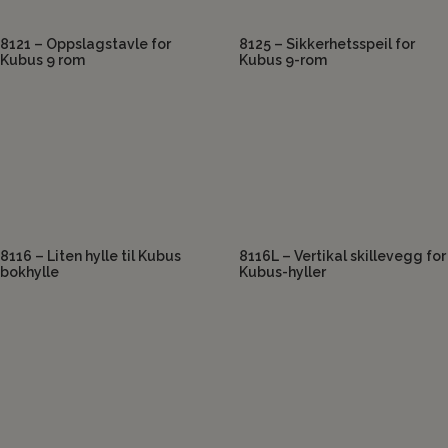
8121 – Oppslagstavle for
8125 – Sikkerhetsspeil for
Kubus 9 rom
Kubus 9-rom
8116 – Liten hylle til Kubus
8116L – Vertikal skillevegg for
bokhylle
Kubus-hyller