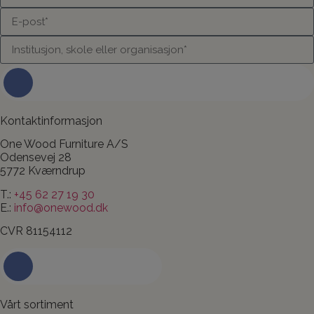
Kontakt oss om ditt prosjekt og dine
ideer
Kontaktinformasjon
One Wood Furniture A/S
Odensevej 28
5772 Kværndrup
T.:
+45 62 27 19 30
E.:
info@onewood.dk
CVR 81154112
Kontakt oss i dag
Vårt sortiment