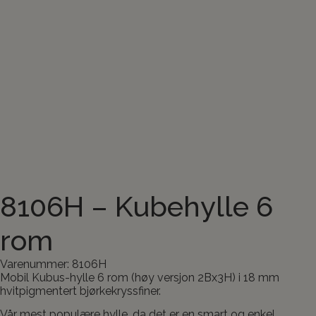
8106H – Kubehylle 6
rom
Varenummer: 8106H
Mobil Kubus-hylle 6 rom (høy versjon 2Bx3H) i 18 mm
hvitpigmentert bjørkekryssfiner.
Vår mest populære hylle, da det er en smart og enkel