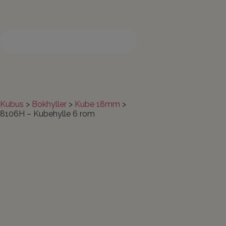
Søk etter produkter her
Kubus
>
Bokhyller
>
Kube 18mm
>
8106H – Kubehylle 6 rom