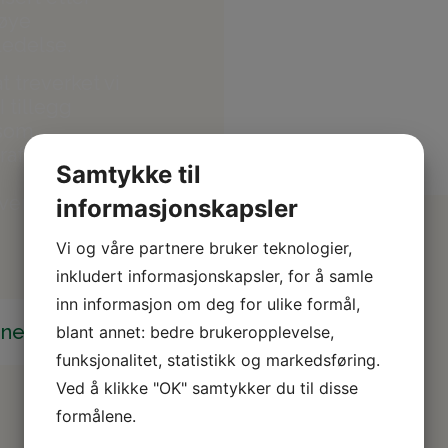
høye
ledelse.
t treverket vi
 tillegg
 som
raftige
Samtykke til
levere møbler
informasjonskapsler
Vi og våre partnere bruker teknologier,
inkludert informasjonskapsler, for å samle
inn informasjon om deg for ulike formål,
ine ideer
blant annet: bedre brukeropplevelse,
funksjonalitet, statistikk og markedsføring.
Ved å klikke "OK" samtykker du til disse
formålene.