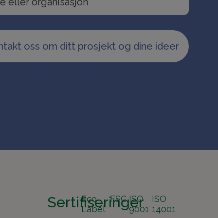
takt oss om ditt prosjekt og dine ideer
Sertifiseringer
Eco
FSC
ISO
ISO
Label
9001
14001