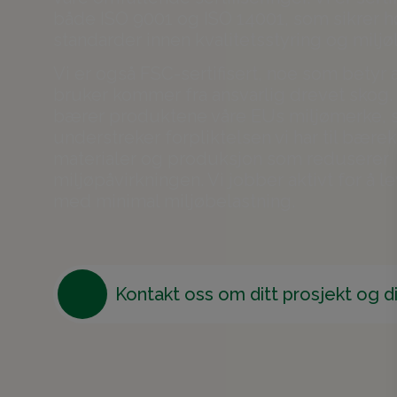
både ISO 9001 og ISO 14001, som sikrer 
standarder innen kvalitetsstyring og miljø
Vi er også FSC-sertifisert, noe som betyr a
bruker kommer fra ansvarlig drevet skog. I
bærer produktene våre EUs miljømerke,
understreker forpliktelsen vi har til bærek
materialer og produksjon som reduserer
miljøpåvirkningen. Vi jobber aktivt for å 
med minimal miljøbelastning.
Kontakt oss om ditt prosjekt og d