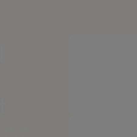
d
t
ft gjennom
isert etter