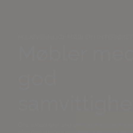
MILJØVENNLIGE MØBLER I INTERIØRET
Møbler me
god
samvittighe
One Wood bryr seg om miljø og bærekra
våre omfattende sertifiseringer. Vi er sertif