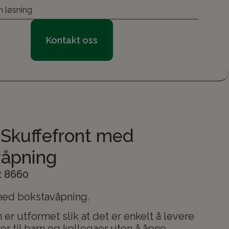
n løsning
Kontakt oss
Skuffefront med
våpning
 8660
med bokstavåpning.
 er utformet slik at det er enkelt å levere
er til barn og kollegaer uten å åpne