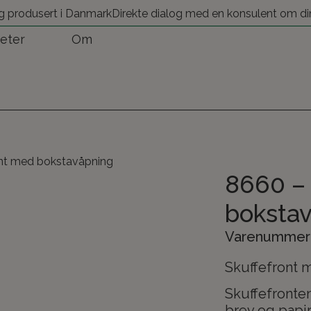
g produsert i Danmark
Direkte dialog med en konsulent om di
eter
Om
ont med bokstavåpning
8660 – 
boksta
Varenummer:
Skuffefront 
Skuffefronten
brev og papir