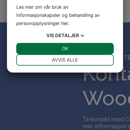
Les mer om vår bruk av
informasjonskapsler og behandling av
personopplysninger
her
.
VIS
DETALJER
JA
NEI
OK
JA
NEI
HVIS DU VIL VITE
NØDVENDIG
PREFERANSER
AVVIS ALLE
Kont
JA
NEI
JA
NEI
MARKEDSFØRING
STATISTIKK
Wood
Ta kontakt med O
mer informasjon o