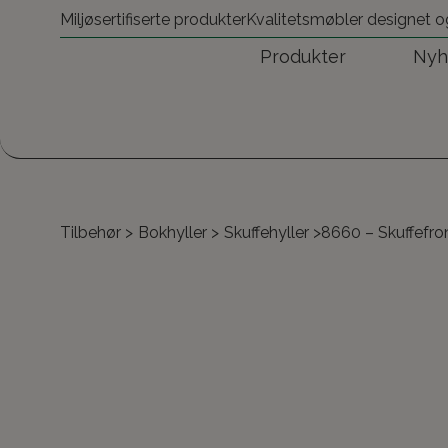
Miljøsertifiserte produkter
Kvalitetsmøbler designet o
Produkter
Nyh
Tilbehør
>
Bokhyller
>
Skuffehyller
>
8660 – Skuffefr