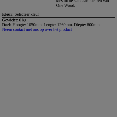
kies uit de standaardkleuren van
One Wood.
Kleur:
Selecteer kleur
Gewicht:
0 kg
Doel:
Hoogte: 1050mm. Lengte: 1260mm. Diepte: 800mm.
Neem contact met ons op over het product
Milieuvriendelijk meubilair in het interieur
Meubels met een goed geweten
One Wood geeft om het milieu en duurzaamheid via onze
uitgebreide certificeringen. Wij zijn gecertificeerd volgens zowel
ISO 9001 als ISO 14001, wat hoge normen op het gebied van
kwaliteitsmanagement en milieumanagement garandeert.
Daarnaast zijn wij FSC-gecertificeerd, wat betekent dat het hout dat
wij gebruiken afkomstig is uit verantwoord beheerde bossen.
Bovendien dragen onze producten het EU Eco Label, dat de
toewijding onderstreept die we hebben aan duurzame materialen en
productie die de impact op het milieu verminderen. We werken
actief aan het leveren van meubilair met een minimale impact op het
milieu.