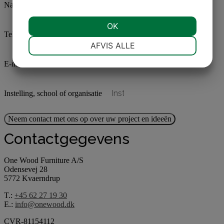
Naam
OK
Telefoon
NØDVENDIGE
PRÆFERENCER
AFVIS ALLE
E-mail
MARKETING
STATISTIK
Instelling, school of organisatie
Neem contact met ons op over uw project en ideeën
Contactgegevens
One Wood Furniture A/S
Odensevej 28
5772 Kvaerndrup
T.:
+45 62 27 19 30
E.:
info@onewood.dk
CVR-81154112