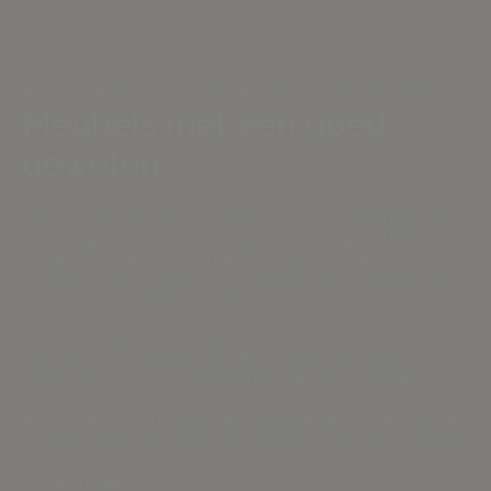
MILIEUVRIENDELIJK MEUBILAIR IN HET INTERIEUR
Meubels met een goed
geweten
One Wood geeft om het milieu en duurzaamheid via
onze uitgebreide certificeringen. Wij zijn gecertificeerd
volgens zowel ISO 9001 als ISO 14001, wat hoge
normen op het gebied van kwaliteitsmanagement en
milieumanagement garandeert.
Daarnaast zijn wij FSC-gecertificeerd, wat betekent dat
het hout dat wij gebruiken afkomstig is uit verantwoord
beheerde bossen. Bovendien dragen onze producten
het EU Eco Label, dat de toewijding onderstreept die
we hebben aan duurzame materialen en productie die
de impact op het milieu verminderen. We werken actief
aan het leveren van meubilair met een minimale impact
op het milieu.