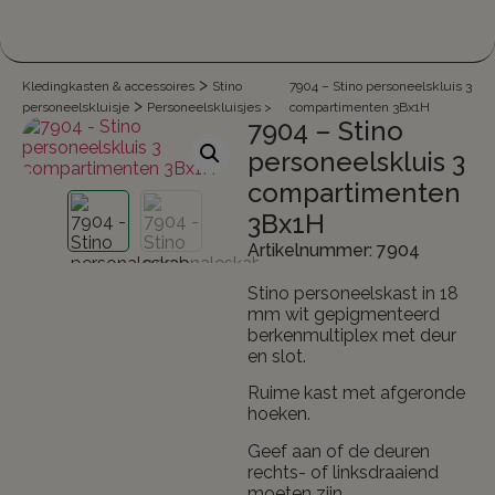
>
Kledingkasten & accessoires
Stino
7904 – Stino personeelskluis 3
>
personeelskluisje
Personeelskluisjes
>
compartimenten 3Bx1H
7904 – Stino
personeelskluis 3
compartimenten
3Bx1H
Artikelnummer: 7904
Stino personeelskast in 18
mm wit gepigmenteerd
berkenmultiplex met deur
en slot.
Ruime kast met afgeronde
hoeken.
Geef aan of de deuren
rechts- of linksdraaiend
moeten zijn.