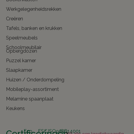
Werkgelegenheidsrekken
Creëren
Tafels, banken en krukken
Speelmeubels
Schoolmeubilair
Opbergdozen
Puzzel kamer
Slaapkamer
Huizen / Onderdompeling
Mobileplay-assortiment
Melamine spaanplaat
Keukens
Certificeringen
Eco
FSC
ISO9001
ISO14001