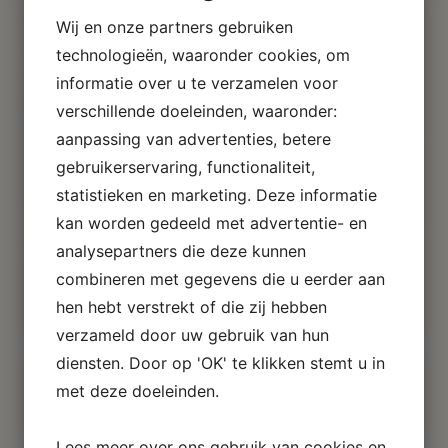
One Wood geeft om het milieu en duurzaamheid via
Wij en onze partners gebruiken
onze uitgebreide certificeringen. Wij zijn gecertificeerd
volgens zowel ISO 9001 als ISO 14001, wat hoge
technologieën, waaronder cookies, om
normen op het gebied van kwaliteitsmanagement en
informatie over u te verzamelen voor
milieumanagement garandeert.
verschillende doeleinden, waaronder:
Daarnaast zijn wij FSC-gecertificeerd, wat betekent dat
het hout dat wij gebruiken afkomstig is uit verantwoord
aanpassing van advertenties, betere
beheerde bossen. Bovendien dragen onze producten
gebruikerservaring, functionaliteit,
het EU Eco Label, dat de toewijding onderstreept die
we hebben aan duurzame materialen en productie die
statistieken en marketing. Deze informatie
de impact op het milieu verminderen. We werken actief
kan worden gedeeld met advertentie- en
aan het leveren van meubilair met een minimale impact
analysepartners die deze kunnen
op het milieu.
combineren met gegevens die u eerder aan
hen hebt verstrekt of die zij hebben
verzameld door uw gebruik van hun
Neem contact met ons op over uw project
en ideeën
diensten. Door op 'OK' te klikken stemt u in
met deze doeleinden.
Lees meer over ons gebruik van cookies en