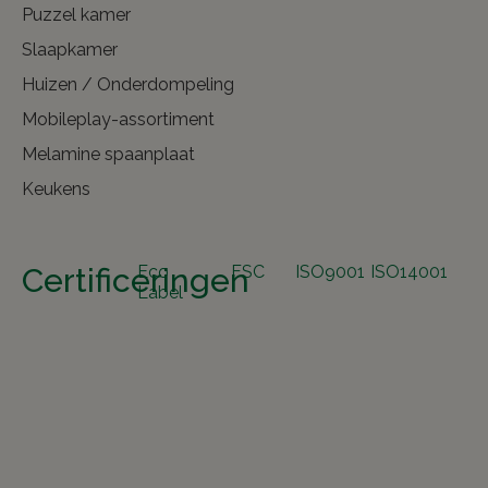
Puzzel kamer
Slaapkamer
Huizen / Onderdompeling
Mobileplay-assortiment
Melamine spaanplaat
Keukens
Certificeringen
Eco
FSC
ISO9001
ISO14001
Label