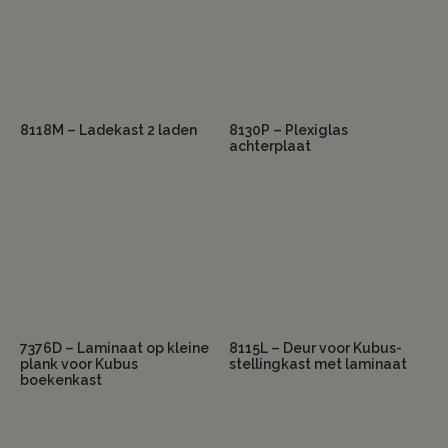
8118M – Ladekast 2 laden
8130P – Plexiglas
achterplaat
7376D – Laminaat op kleine
8115L – Deur voor Kubus-
plank voor Kubus
stellingkast met laminaat
boekenkast