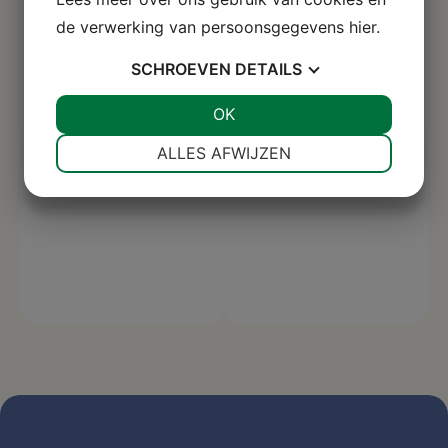
de verwerking van persoonsgegevens
hier
.
SCHROEVEN
DETAILS
JA
NEE
OK
JA
NEE
NOODZAKELIJK
VOORKEUREN
ALLES AFWIJZEN
JA
NEE
JA
NEE
MARKETING
STATISTIEKEN