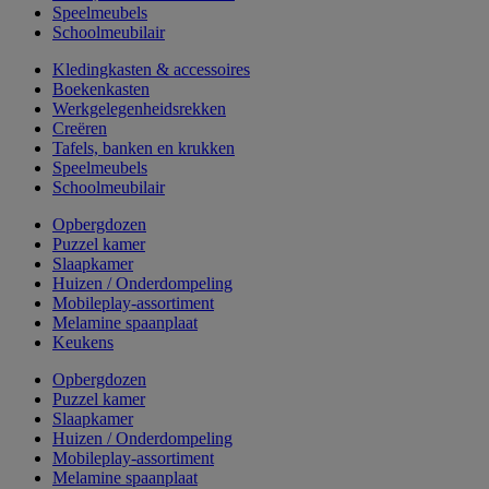
Speelmeubels
Schoolmeubilair
Kledingkasten & accessoires
Boekenkasten
Werkgelegenheidsrekken
Creëren
Tafels, banken en krukken
Speelmeubels
Schoolmeubilair
Opbergdozen
Puzzel kamer
Slaapkamer
Huizen / Onderdompeling
Mobileplay-assortiment
Melamine spaanplaat
Keukens
Opbergdozen
Puzzel kamer
Slaapkamer
Huizen / Onderdompeling
Mobileplay-assortiment
Melamine spaanplaat