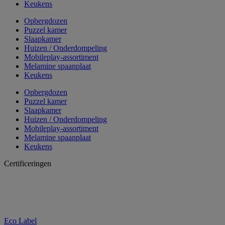
Keukens
Opbergdozen
Puzzel kamer
Slaapkamer
Huizen / Onderdompeling
Mobileplay-assortiment
Melamine spaanplaat
Keukens
Opbergdozen
Puzzel kamer
Slaapkamer
Huizen / Onderdompeling
Mobileplay-assortiment
Melamine spaanplaat
Keukens
Certificeringen
Eco Label