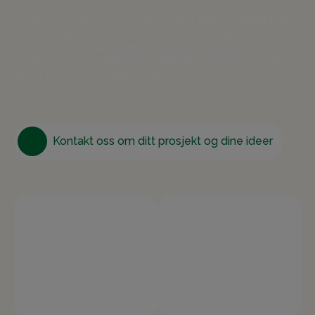
Vi er også FSC-sertifisert, noe som betyr at treverket vi
bruker kommer fra ansvarlig drevet skog. I tillegg bærer
produktene våre EUs miljømerke, som understreker
forpliktelsen vi har til bærekraftige materialer og
produksjon som reduserer miljøpåvirkningen. Vi jobber
aktivt for å levere møbler med minimal miljøbelastning.
Kontakt oss om ditt prosjekt og dine ideer