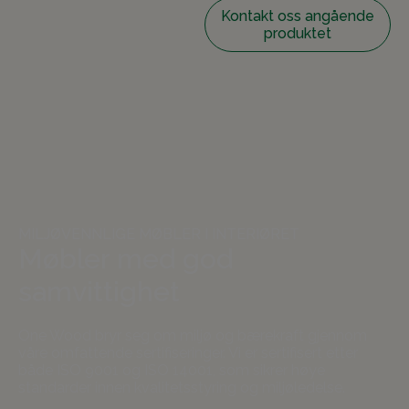
Kontakt oss angående
produktet
MILJØVENNLIGE MØBLER I INTERIØRET
Møbler med god
samvittighet
One Wood bryr seg om miljø og bærekraft gjennom
våre omfattende sertifiseringer. Vi er sertifisert etter
både ISO 9001 og ISO 14001, som sikrer høye
standarder innen kvalitetsstyring og miljøledelse.