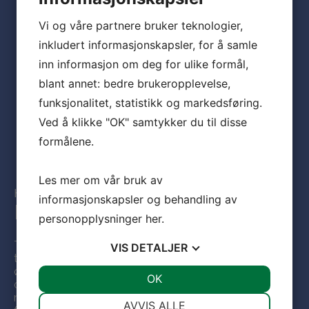
Vi og våre partnere bruker teknologier,
inkludert informasjonskapsler, for å samle
inn informasjon om deg for ulike formål,
blant annet: bedre brukeropplevelse,
funksjonalitet, statistikk og markedsføring.
Ved å klikke "OK" samtykker du til disse
formålene.
Les mer om vår bruk av
HVIS DU VIL VITE MER...
informasjonskapsler og behandling av
Kontakt One Wood Furniture
personopplysninger
her
.
Ta kontakt med One Wood Furniture dersom du
VIS
DETALJER
trenger mer informasjon og materiell - eller om du
ønsker personlig kontakt med en av våre konsulenter
JA
NEI
OK
JA
NEI
og rådgivere, som kan fortelle mye mer om dine
mange muligheter med møbler til institusjonen/skolen
NØDVENDIG
PREFERANSER
AVVIS ALLE