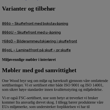
Varianter og tilbehør
8660 – Skuffefront med bokstavåpning
8660U – Skuffefront med u-åpning
7680D – Bilderammeutskjæring i skuffefront
8650L – Laminatfront på skuff – pr skuffe
Miljøvennlige møbler i interiøret
Møbler med god samvittighet
One Wood bryr seg om miljø og bærekraft gjennom våre omfattende
sertifiseringer. Vi er sertifisert etter både ISO 9001 og ISO 14001,
som sikrer høye standarder innen kvalitetsstyring og miljøledelse.
Vi er også FSC-sertifisert, noe som betyr at treverket vi bruker
kommer fra ansvarlig drevet skog. I tillegg bærer produktene våre
EUs miljømerke, som understreker forpliktelsen vi har til