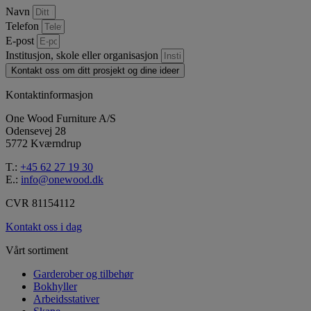
Navn
Telefon
E-post
Institusjon, skole eller organisasjon
Kontakt oss om ditt prosjekt og dine ideer
Kontaktinformasjon
One Wood Furniture A/S
Odensevej 28
5772 Kværndrup
T.:
+45 62 27 19 30
E.:
info@onewood.dk
CVR 81154112
Kontakt oss i dag
Vårt sortiment
Garderober og tilbehør
Bokhyller
Arbeidsstativer