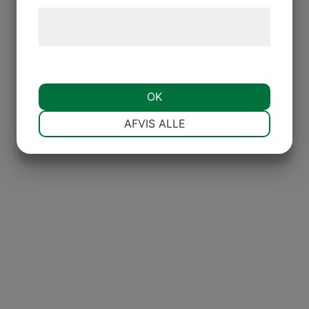
Læs mere om vores brug af cookies og
behandling af persondata
her
.
OK
NØDVENDIGE
PRÆFERENCER
AFVIS ALLE
MARKETING
STATISTIK