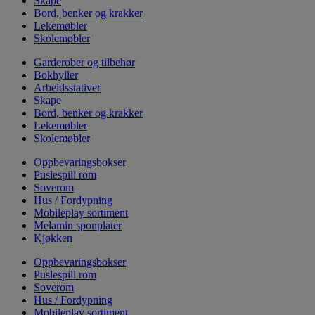
Skape
Bord, benker og krakker
Lekemøbler
Skolemøbler
Garderober og tilbehør
Bokhyller
Arbeidsstativer
Skape
Bord, benker og krakker
Lekemøbler
Skolemøbler
Oppbevaringsbokser
Puslespill rom
Soverom
Hus / Fordypning
Mobileplay sortiment
Melamin sponplater
Kjøkken
Oppbevaringsbokser
Puslespill rom
Soverom
Hus / Fordypning
Mobileplay sortiment