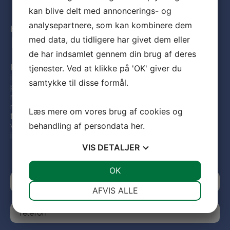
kan blive delt med annoncerings- og
analysepartnere, som kan kombinere dem
HVIS DU VIL VIDE MERE...
Kontakt One Wood Furniture
med data, du tidligere har givet dem eller
de har indsamlet gennem din brug af deres
Kontakt One Wood Furniture, hvis du har brug for flere
tjenester. Ved at klikke på 'OK' giver du
informationer og materialer – eller hvis du ønsker
samtykke til disse formål.
personlig kontakt til en af vores konsulenter og
rådgivere, der kan fortælle dig meget mere om jeres
mange muligheder med møbler til institutionen/skolen
Læs mere om vores brug af cookies og
fra One Wood Furniture. Udfyld kontakformularen og vi
behandling af persondata
her
.
vender snarest tilbage med den kontakt eller de
informationer, du ønsker.
VIS
DETALJER
JA
NEJ
OK
JA
NEJ
NØDVENDIGE
PRÆFERENCER
AFVIS ALLE
JA
NEJ
JA
NEJ
MARKETING
STATISTIK