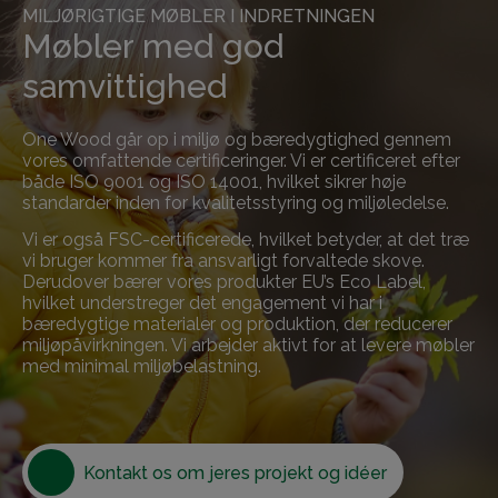
MILJØRIGTIGE MØBLER I INDRETNINGEN
Møbler med god
samvittighed
One Wood går op i miljø og bæredygtighed gennem
vores omfattende certificeringer. Vi er certificeret efter
både ISO 9001 og ISO 14001, hvilket sikrer høje
standarder inden for kvalitetsstyring og miljøledelse.
Vi er også FSC-certificerede, hvilket betyder, at det træ
vi bruger kommer fra ansvarligt forvaltede skove.
Derudover bærer vores produkter EU’s Eco Label,
hvilket understreger det engagement vi har i
bæredygtige materialer og produktion, der reducerer
miljøpåvirkningen. Vi arbejder aktivt for at levere møbler
med minimal miljøbelastning.
Kontakt os om jeres projekt og idéer