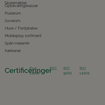
Skolemøbler
Opbevaringskasser
Puslerum
Soverum
Huse / Fordybelse
Mobileplay sortiment
Spån melamin
Køkkener
Certificeringer
Eco
FSC
ISO
ISO
Label
9001
14001