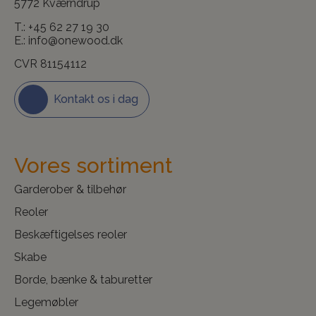
5772 Kværndrup
T.:
+45 62 27 19 30
E.:
info@onewood.dk
CVR 81154112
Kontakt os i dag
Vores sortiment
Garderober & tilbehør
Reoler
Beskæftigelses reoler
Skabe
Borde, bænke & taburetter
Legemøbler