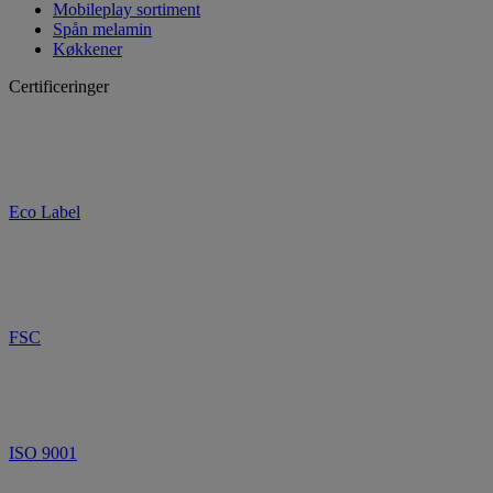
Mobileplay sortiment
Spån melamin
Køkkener
Certificeringer
Eco Label
FSC
ISO 9001