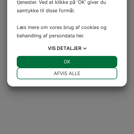
tjenester. Ved at klikke på 'OK' giver du
samtykke til disse formål.
Læs mere om vores brug af cookies og
behandling af persondata
her
.
VIS
DETALJER
JA
NEJ
OK
JA
NEJ
NØDVENDIGE
PRÆFERENCER
AFVIS ALLE
JA
NEJ
JA
NEJ
MARKETING
STATISTIK