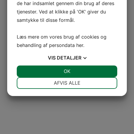
de har indsamlet gennem din brug af deres
tjenester. Ved at klikke på 'OK' giver du
samtykke til disse formål.
Læs mere om vores brug af cookies og
behandling af persondata
her
.
VIS
DETALJER
JA
NEJ
OK
JA
NEJ
NØDVENDIGE
PRÆFERENCER
AFVIS ALLE
JA
NEJ
JA
NEJ
MARKETING
STATISTIK