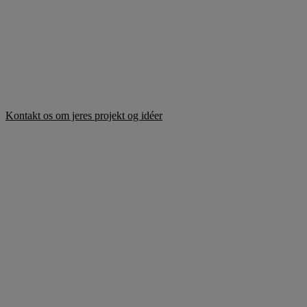
One Wood går op i miljø og bæredygtighed gennem vores omfattende cert
Vi er også FSC-certificerede, hvilket betyder, at det træ vi bruger k
bæredygtige materialer og produktion, der reducerer miljøpåvirkningen
Kontakt os om jeres projekt og idéer