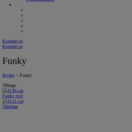
Kontakt os
Kontakt os
Funky
Reoler
>
Funky
Tilbage
Funky reol
Tilbehør
Miljørigtige møbler i indretningen
Møbler med god samvittighed