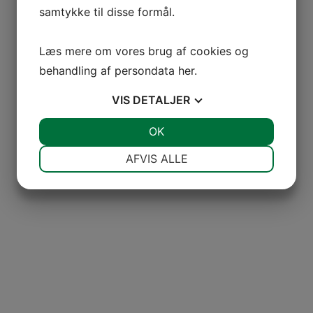
samtykke til disse formål.
Læs mere om vores brug af cookies og
behandling af persondata
her
.
VIS
DETALJER
JA
NEJ
OK
JA
NEJ
NØDVENDIGE
PRÆFERENCER
AFVIS ALLE
JA
NEJ
JA
NEJ
MARKETING
STATISTIK