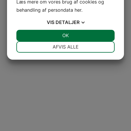
Læs mere om vores brug af cookies og
behandling af persondata
her
.
VIS
DETALJER
JA
NEJ
OK
JA
NEJ
NØDVENDIGE
PRÆFERENCER
AFVIS ALLE
JA
NEJ
JA
NEJ
MARKETING
STATISTIK