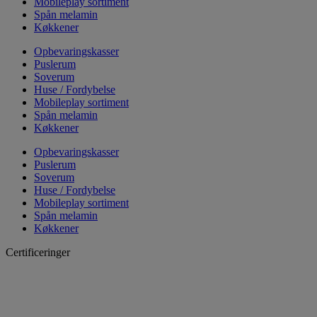
Mobileplay sortiment
Spån melamin
Køkkener
Opbevaringskasser
Puslerum
Soverum
Huse / Fordybelse
Mobileplay sortiment
Spån melamin
Køkkener
Opbevaringskasser
Puslerum
Soverum
Huse / Fordybelse
Mobileplay sortiment
Spån melamin
Køkkener
Certificeringer