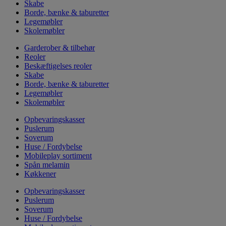
Skabe
Borde, bænke & taburetter
Legemøbler
Skolemøbler
Garderober & tilbehør
Reoler
Beskæftigelses reoler
Skabe
Borde, bænke & taburetter
Legemøbler
Skolemøbler
Opbevaringskasser
Puslerum
Soverum
Huse / Fordybelse
Mobileplay sortiment
Spån melamin
Køkkener
Opbevaringskasser
Puslerum
Soverum
Huse / Fordybelse