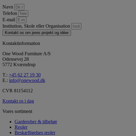
Navn
Telefon
E-mail
Institution, Skole eller Organisation
Kontakt os om jeres projekt og idéer
Kontaktinformation
One Wood Furniture A/S
Odensevej 28
5772 Kværndrup
T.:
+45 62 27 19 30
E.:
info@onewood.dk
CVR 81154112
Kontakt os i dag
Vores sortiment
Garderober & tilbehør
Reoler
Beskæftigelses reoler