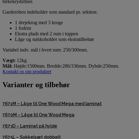
birkekrydsfiner.
Garderoben indeholder som standard pr. sektion:
1 drejekrog med 3 kroge
1 fodrist
Ekstra plads med 2 rum i toppen
Låge og sutskoholder som ekstratilbehør
Variabel indv. mål i hvert rum: 250/300mm.
Vægt:
12kg
Mål:
Højde:1500mm. Bredde:286/336mm. Dybde:250mm.
Kontakt os om produktet
Varianter og tilbehør
7671M – Låge til One Wood Mega med laminat
7670M – Låge til One Wood Mega
7673D – Laminat på hylde
7675L – Sokkelsæt dobbelt