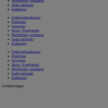
Mobileplay sortiment
Spån melamin
Køkkener
Opbevaringskasser
Puslerum
Soverum
Huse / Fordybelse
Mobileplay sortiment
Spån melamin
Køkkener
Opbevaringskasser
Puslerum
Soverum
Huse / Fordybelse
Mobileplay sortiment
Spån melamin
Køkkener
Certificeringer