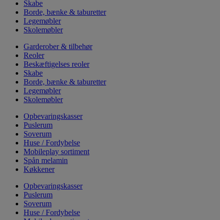
Skabe
Borde, bænke & taburetter
Legemøbler
Skolemøbler
Garderober & tilbehør
Reoler
Beskæftigelses reoler
Skabe
Borde, bænke & taburetter
Legemøbler
Skolemøbler
Opbevaringskasser
Puslerum
Soverum
Huse / Fordybelse
Mobileplay sortiment
Spån melamin
Køkkener
Opbevaringskasser
Puslerum
Soverum
Huse / Fordybelse