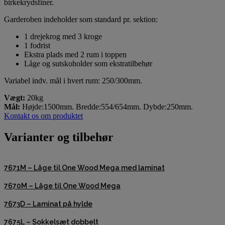
birkekrydsfiner.
Garderoben indeholder som standard pr. sektion:
1 drejekrog med 3 kroge
1 fodrist
Ekstra plads med 2 rum i toppen
Låge og sutskoholder som ekstratilbehør
Variabel indv. mål i hvert rum: 250/300mm.
Vægt:
20kg
Mål:
Højde:1500mm. Bredde:554/654mm. Dybde:250mm.
Kontakt os om produktet
Varianter og tilbehør
7671M – Låge til One Wood Mega med laminat
7670M – Låge til One Wood Mega
7673D – Laminat på hylde
7675L – Sokkelsæt dobbelt