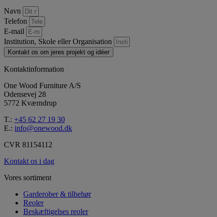
Navn
Telefon
E-mail
Institution, Skole eller Organisation
Kontakt os om jeres projekt og idéer
Kontaktinformation
One Wood Furniture A/S
Odensevej 28
5772 Kværndrup
T.:
+45 62 27 19 30
E.:
info@onewood.dk
CVR 81154112
Kontakt os i dag
Vores sortiment
Garderober & tilbehør
Reoler
Beskæftigelses reoler