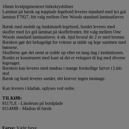
18mm hvidpigmenteret birkekrydsfiner
Laminat på bænk og topplade legebord leveres standard med lys grå
laminat F7927, frit valg mellem One Woods standard laminatfarver.
Bænk med mobilt og funktionelt legebord, bordet leveres med
skuffer med lys grå laminat på skuffefronter, frit valg mellem One
Woods standard laminatfaver. 4 stk. hjul hvoraf de 2 er med bremse.
Bænken gør det behageligt for voksne at sidde og lege sammen med
børnene.
Skufferne gør det nemt at rydde op efter en lang dag i institutionen.
Bordet er konstrueret med kant så det er velegnet til leg med diverse
legesager.
Bænken kan leveres med madras i mange forskellige farver i Lido
stof.
Bænk og bord leveres samlet, det kræver ingen montage.
Kan leveres i klarlak, oplyses ved ordre.
TILKØB:
8117LE - Linoleum på bordplade
8114MB - Madras til bænk
Farve:
Vælg farve