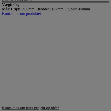
Vægt:
0kg
Mål:
Højde: 400mm. Bredde: 1197mm. Dybde: 450mm.
Kontakt os om produktet
Miljørigtige møbler i indretningen
Møbler med god samvittighed
One Wood går op i miljø og bæredygtighed gennem vores
omfattende certificeringer. Vi er certificeret efter både ISO 9001 og
ISO 14001, hvilket sikrer høje standarder inden for kvalitetsstyring
og miljøledelse.
Vi er også FSC-certificerede, hvilket betyder, at det træ vi bruger
kommer fra ansvarligt forvaltede skove. Derudover bærer vores
produkter EU’s Eco Label, hvilket understreger det engagement vi
har i bæredygtige materialer og produktion, der reducerer
miljøpåvirkningen. Vi arbejder aktivt for at levere møbler med
minimal miljøbelastning.
Kontakt os om jeres projekt og idéer