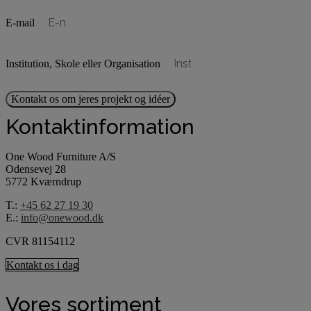
E-mail
Institution, Skole eller Organisation
Kontakt os om jeres projekt og idéer
Kontaktinformation
One Wood Furniture A/S
Odensevej 28
5772 Kværndrup
T.:
+45 62 27 19 30
E.:
info@onewood.dk
CVR 81154112
Kontakt os i dag
Vores sortiment