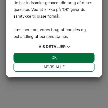
de har indsamlet gennem din brug af deres
tjenester. Ved at klikke på 'OK' giver du
samtykke til disse formål.
Læs mere om vores brug af cookies og
behandling af persondata
her
.
VIS
DETALJER
JA
NEJ
OK
JA
NEJ
NØDVENDIGE
PRÆFERENCER
AFVIS ALLE
JA
NEJ
JA
NEJ
MARKETING
STATISTIK