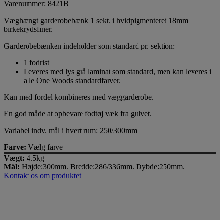
Varenummer: 8421B
Væghængt garderobebænk 1 sekt. i hvidpigmenteret 18mm
birkekrydsfiner.
Garderobebænken indeholder som standard pr. sektion:
1 fodrist
Leveres med lys grå laminat som standard, men kan leveres i
alle One Woods standardfarver.
Kan med fordel kombineres med væggarderobe.
En god måde at opbevare fodtøj væk fra gulvet.
Variabel indv. mål i hvert rum: 250/300mm.
Farve:
Vælg farve
Vægt:
4.5kg
Mål:
Højde:300mm. Bredde:286/336mm. Dybde:250mm.
Kontakt os om produktet
Miljørigtige møbler i indretningen
Møbler med god samvittighed