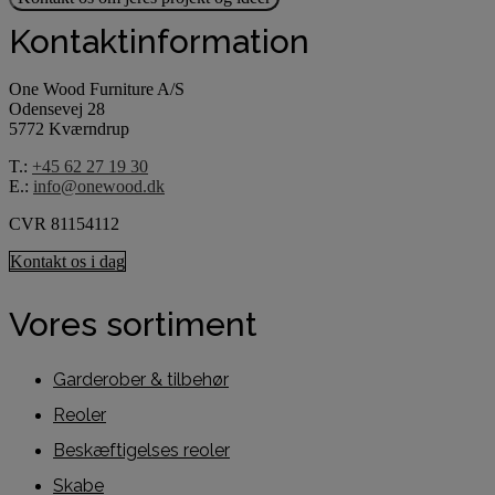
Kontaktinformation
One Wood Furniture A/S
Odensevej 28
5772 Kværndrup
T.:
+45 62 27 19 30
E.:
info@onewood.dk
CVR 81154112
Kontakt os i dag
Vores sortiment
Garderober & tilbehør
Reoler
Beskæftigelses reoler
Skabe