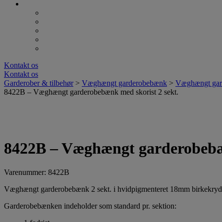
Kontakt os
Kontakt os
Garderober & tilbehør
>
Væghængt garderobebænk
>
Væghængt gar
8422B – Væghængt garderobebænk med skorist 2 sekt.
8422B – Væghængt garderobebæn
Varenummer: 8422B
Væghængt garderobebænk 2 sekt. i hvidpigmenteret 18mm birkekryds
Garderobebænken indeholder som standard pr. sektion: