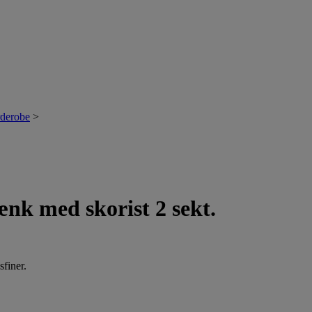
derobe
>
k med skorist 2 sekt.
finer.