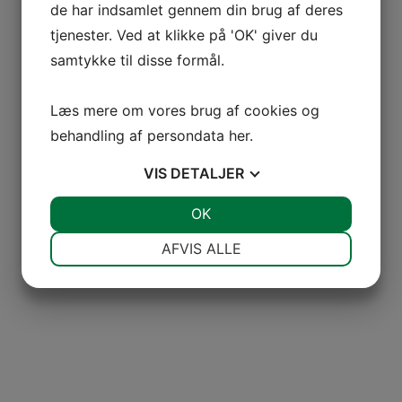
de har indsamlet gennem din brug af deres
tjenester. Ved at klikke på 'OK' giver du
samtykke til disse formål.
Læs mere om vores brug af cookies og
behandling af persondata
her
.
VIS
DETALJER
JA
NEJ
OK
JA
NEJ
NØDVENDIGE
PRÆFERENCER
AFVIS ALLE
JA
NEJ
JA
NEJ
MARKETING
STATISTIK