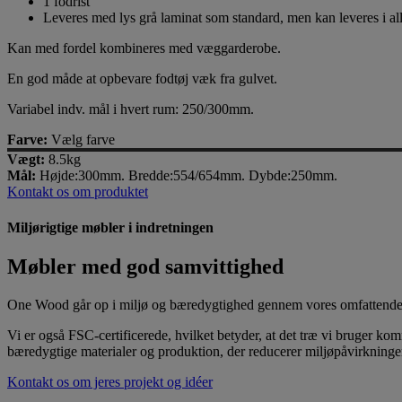
1 fodrist
Leveres med lys grå laminat som standard, men kan leveres i a
Kan med fordel kombineres med væggarderobe.
En god måde at opbevare fodtøj væk fra gulvet.
Variabel indv. mål i hvert rum: 250/300mm.
Farve:
Vælg farve
Vægt:
8.5kg
Mål:
Højde:300mm. Bredde:554/654mm. Dybde:250mm.
Kontakt os om produktet
Miljørigtige møbler i indretningen
Møbler med god samvittighed
One Wood går op i miljø og bæredygtighed gennem vores omfattende cert
Vi er også FSC-certificerede, hvilket betyder, at det træ vi bruger k
bæredygtige materialer og produktion, der reducerer miljøpåvirkningen
Kontakt os om jeres projekt og idéer