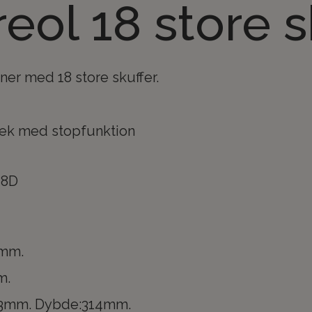
eol 18 store s
ner med 18 store skuffer.
ræk med stopfunktion
18D
2mm.
m.
93mm. Dybde:314mm.