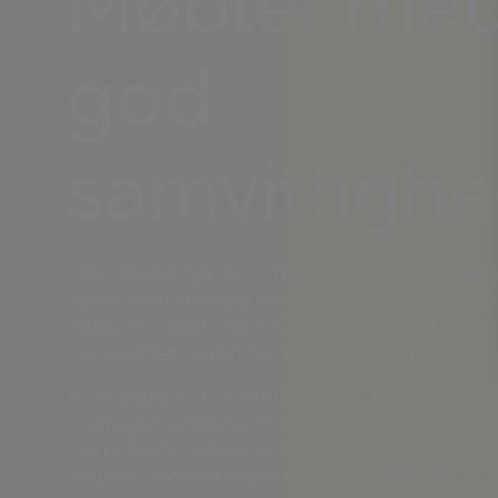
Møbler me
god
samvittigh
One Wood går op i miljø og bæredygtig
vores omfattende certificeringer. Vi er cert
både ISO 9001 og ISO 14001, hvilket sikre
standarder inden for kvalitetsstyring og m
Vi er også FSC-certificerede, hvilket bety
vi bruger kommer fra ansvarligt forvalted
Derudover bærer vores produkter EU’s E
hvilket understreger det engagement vi ha