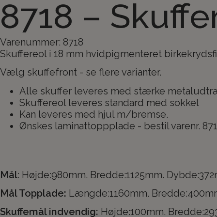
8718 – Skuffer
Varenummer: 8718
Skuffereol i 18 mm hvidpigmenteret birkekrydsfi
Vælg skuffefront - se flere varianter.
Alle skuffer leveres med stærke metaludt
Skuffereol leveres standard med sokkel
Kan leveres med hjul m/bremse.
Ønskes laminattoppplade - bestil varenr. 87
Mål
: Højde:980mm. Bredde:1125mm. Dybde:37
Mål Topplade:
Længde:1160mm. Bredde:400m
Skuffemål indvendig:
Højde:100mm. Bredde:2