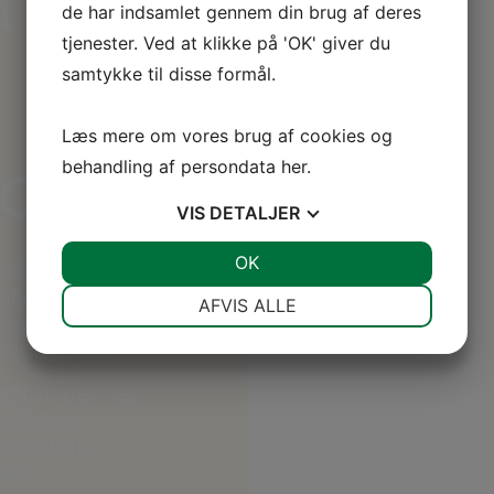
d
de har indsamlet gennem din brug af deres
tjenester. Ved at klikke på 'OK' giver du
samtykke til disse formål.
Læs mere om vores brug af cookies og
ed
behandling af persondata
her
.
VIS
DETALJER
JA
NEJ
OK
JA
NEJ
hed gennem
ificeret efter
NØDVENDIGE
PRÆFERENCER
AFVIS ALLE
r høje
JA
NEJ
JA
NEJ
iljøledelse.
MARKETING
STATISTIK
der, at det træ
e skove.
co Label,
r i