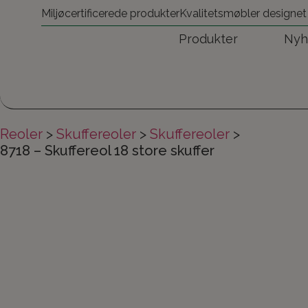
Miljøcertificerede produkter
Kvalitetsmøbler designet
Produkter
Nyh
Reoler
>
Skuffereoler
>
Skuffereoler
>
8718 – Skuffereol 18 store skuffer