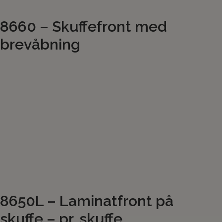
8660 – Skuffefront med
brevåbning
8650L – Laminatfront på
skuffe – pr. skuffe