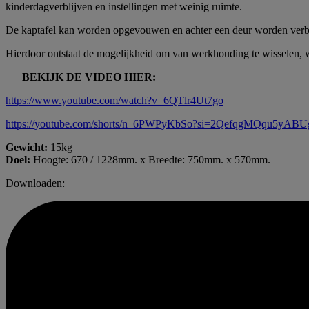
kinderdagverblijven en instellingen met weinig ruimte.
De kaptafel kan worden opgevouwen en achter een deur worden verb
Hierdoor ontstaat de mogelijkheid om van werkhouding te wisselen, 
BEKIJK DE VIDEO HIER:
https://www.youtube.com/watch?v=6QTlr4Ut7go
https://youtube.com/shorts/n_6PWPyKbSo?si=2QefqgMQqu5yABU
Gewicht:
15kg
Doel:
Hoogte: 670 / 1228mm. x Breedte: 750mm. x 570mm.
Downloaden: