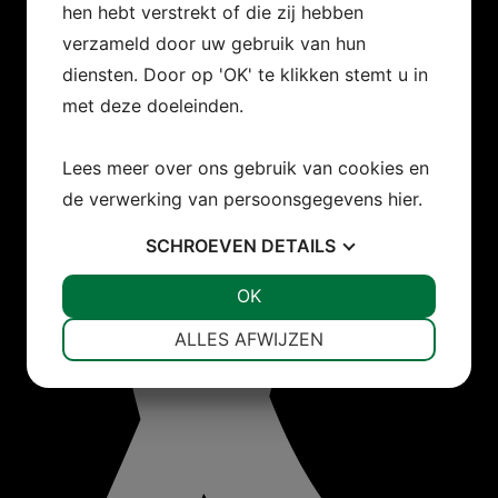
hen hebt verstrekt of die zij hebben
verzameld door uw gebruik van hun
diensten. Door op 'OK' te klikken stemt u in
met deze doeleinden.
Lees meer over ons gebruik van cookies en
de verwerking van persoonsgegevens
hier
.
SCHROEVEN
DETAILS
JA
NEE
OK
JA
NEE
NOODZAKELIJK
VOORKEUREN
ALLES AFWIJZEN
JA
NEE
JA
NEE
MARKETING
STATISTIEKEN