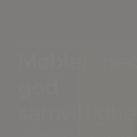
MILJØRIGTIGE MØBLER I INDRETNING
Møbler me
god
samvittigh
One Wood går op i miljø og bæredygtig