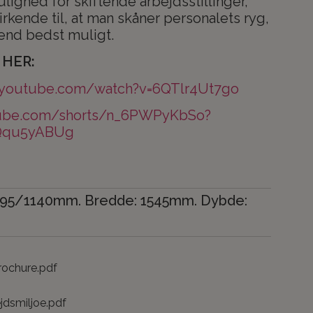
ighed for skiftende arbejdsstillinger,
kende til, at man skåner personalets ryg,
ænd bedst muligt.
HER:
.youtube.com/watch?v=6QTlr4Ut7go
tube.com/shorts/n_6PWPyKbSo?
Qqu5yABUg
595/1140mm. Bredde: 1545mm. Dybde:
ochure.pdf
jdsmiljoe.pdf