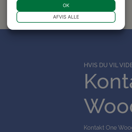
JA
NEJ
OK
JA
NEJ
NØDVENDIGE
PRÆFERENCER
AFVIS ALLE
JA
NEJ
JA
NEJ
MARKETING
STATISTIK
HVIS DU VIL VIDE
Kont
Wood
Kontakt One Wood 