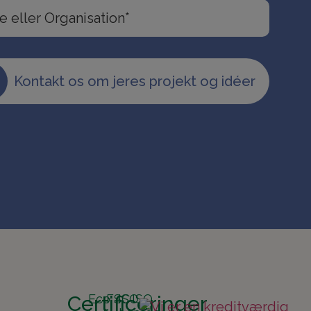
Kontakt os om jeres projekt og idéer
Certificeringer
Eco
FSC
ISO
ISO