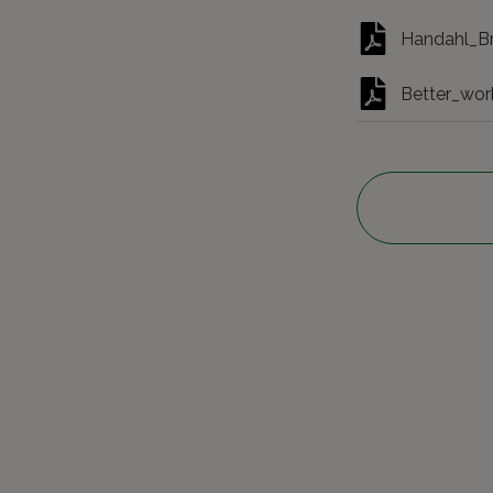
Handahl_Br
Better_wor