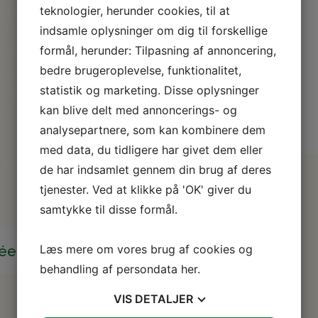
teknologier, herunder cookies, til at
ificeret efter
r høje
indsamle oplysninger om dig til forskellige
iljøledelse.
formål, herunder: Tilpasning af annoncering,
bedre brugeroplevelse, funktionalitet,
der, at det træ
statistik og marketing. Disse oplysninger
e skove.
co Label,
kan blive delt med annoncerings- og
r i
analysepartnere, som kan kombinere dem
er reducerer
med data, du tidligere har givet dem eller
t levere
de har indsamlet gennem din brug af deres
tjenester. Ved at klikke på 'OK' giver du
samtykke til disse formål.
Læs mere om vores brug af cookies og
déer
behandling af persondata
her
.
VIS
DETALJER