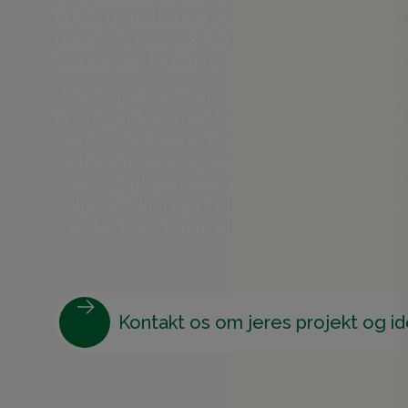
vores omfattende certificeringer. Vi er cert
både ISO 9001 og ISO 14001, hvilket sikre
standarder inden for kvalitetsstyring og m
Vi er også FSC-certificerede, hvilket bety
vi bruger kommer fra ansvarligt forvalted
Derudover bærer vores produkter EU’s E
hvilket understreger det engagement vi ha
bæredygtige materialer og produktion, d
miljøpåvirkningen. Vi arbejder aktivt for a
møbler med minimal miljøbelastning.
Kontakt os om jeres projekt og i