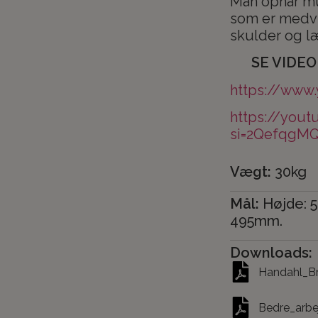
Man opnår mul
som er medvir
skulder og l
SE VIDEO 
https://www
https://you
si=2QefqgM
Vægt:
30kg
Mål:
Højde: 
495mm.
Downloads:
Handahl_Br
Bedre_arbe