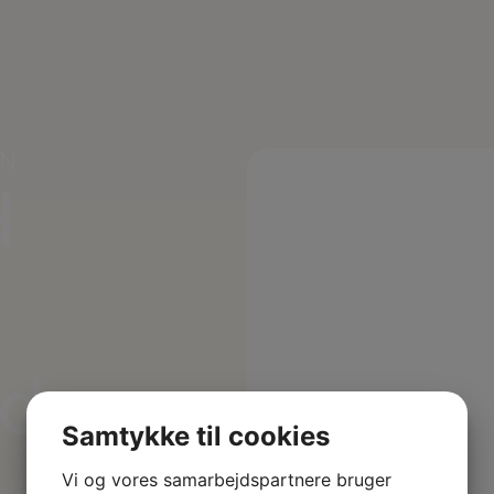
EN
d
ed
Samtykke til cookies
Vi og vores samarbejdspartnere bruger
hed gennem